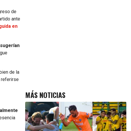
egreso de
artido ante
guida en
 sugerían
ngue
bien de la
 referirse
MÁS NOTICIAS
ialmente
resencia