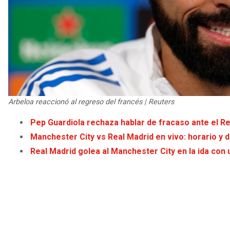
Arbeloa reaccionó al regreso del francés | Reuters
Pep Guardiola rechaza hablar de fracaso ante el R
Manchester City vs Real Madrid en vivo: horario y 
Real Madrid golea al Manchester City en la ida con 