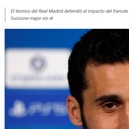
El técnico del Real Madrid defendió el impacto del francés 
funcione mejor sin él