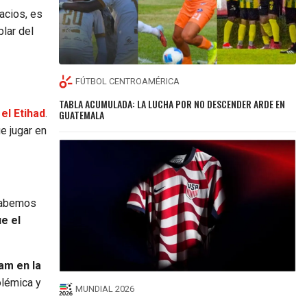
acios, es
blar del
FÚTBOL CENTROAMÉRICA
TABLA ACUMULADA: LA LUCHA POR NO DESCENDER ARDE EN
el Etihad
.
GUATEMALA
e jugar en
 sabemos
e el
am en la
olémica y
MUNDIAL 2026