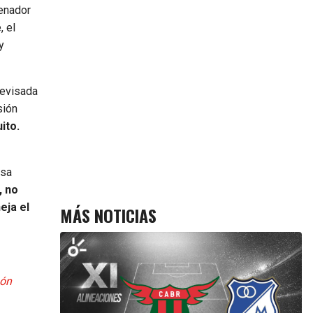
renador
, el
y
revisada
sión
ito.
esa
, no
eja el
MÁS NOTICIAS
ón