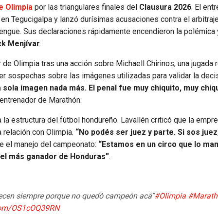
e Olimpia
por las triangulares finales del
Clausura 2026
. El ent
n Tegucigalpa y lanzó durísimas acusaciones contra el arbitraje
erengue. Sus declaraciones rápidamente encendieron la polémica 
ck Menjívar
.
de Olimpia tras una acción sobre Michaell Chirinos, una jugada 
ever sospechas sobre las imágenes utilizadas para validar la deci
 sola imagen nada más. El penal fue muy chiquito, muy chiqu
l entrenador de Marathón.
la estructura del fútbol hondureño. Lavallén criticó que la empr
 relación con Olimpia.
“No podés ser juez y parte. Si sos juez
bre el manejo del campeonato:
“Estamos en un circo que lo man
, el más ganador de Honduras”
.
vorecen siempre porque no quedó campeón acá”
#Olimpia
#Marath
r.com/OS1cOQ39RN