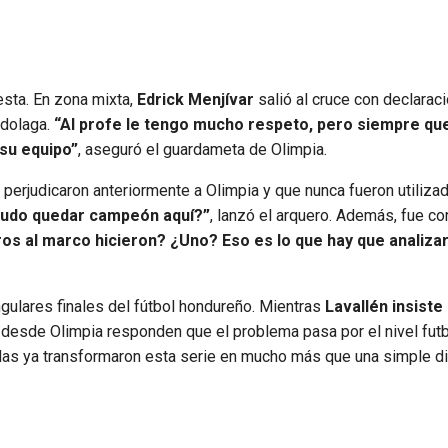
esta. En zona mixta,
Edrick Menjívar
salió al cruce con declarac
rdolaga.
“Al profe le tengo mucho respeto, pero siempre qu
 su equipo”
, aseguró el guardameta de Olimpia.
, perjudicaron anteriormente a Olimpia y que nunca fueron utiliz
 pudo quedar campeón aquí?”
, lanzó el arquero. Además, fue c
ros al marco hicieron? ¿Uno? Eso es lo que hay que analizar.
ngulares finales del fútbol hondureño. Mientras
Lavallén insiste
, desde Olimpia responden que el problema pasa por el nivel futb
adas ya transformaron esta serie en mucho más que una simple d