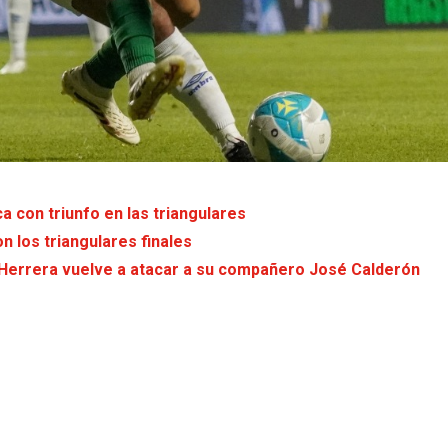
a con triunfo en las triangulares
n los triangulares finales
Herrera vuelve a atacar a su compañero José Calderón