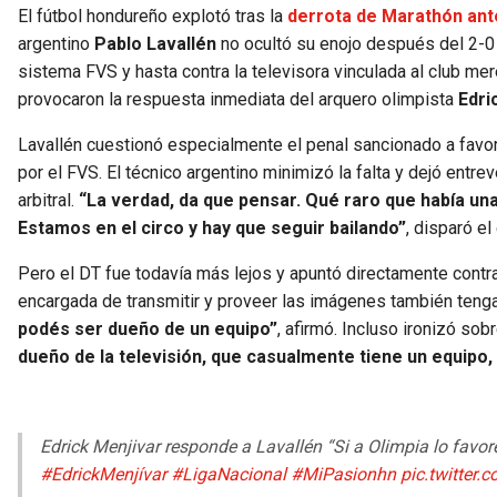
El fútbol hondureño explotó tras la
derrota de Marathón ant
argentino
Pablo Lavallén
no ocultó su enojo después del 2-0 e
sistema FVS y hasta contra la televisora vinculada al club m
provocaron la respuesta inmediata del arquero olimpista
Edri
Lavallén cuestionó especialmente el penal sancionado a favor 
por el FVS. El técnico argentino minimizó la falta y dejó entr
arbitral.
“La verdad, da que pensar. Qué raro que había una
Estamos en el circo y hay que seguir bailando”
, disparó e
Pero el DT fue todavía más lejos y apuntó directamente contra 
encargada de transmitir y proveer las imágenes también tenga
podés ser dueño de un equipo”
, afirmó. Incluso ironizó so
dueño de la televisión, que casualmente tiene un equipo
Edrick Menjivar responde a Lavallén “Si a Olimpia lo fa
#EdrickMenjívar
#LigaNacional
#MiPasionhn
pic.twitte