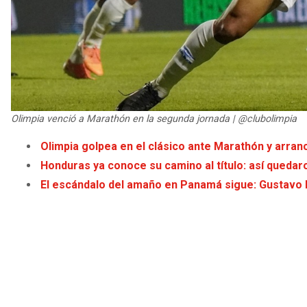
Olimpia venció a Marathón en la segunda jornada | @clubolimpia
Olimpia golpea en el clásico ante Marathón y arranc
Honduras ya conoce su camino al título: así quedaro
El escándalo del amaño en Panamá sigue: Gustavo 