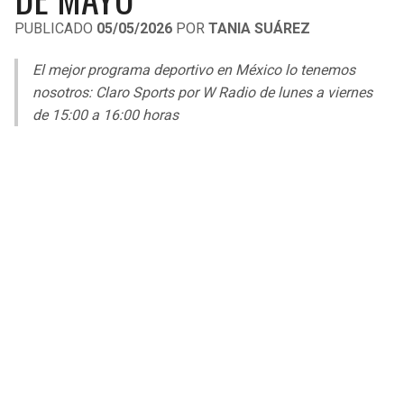
LIGA DE EXPANSIÓN MX
UEFA EUROPA LEAGUE
PUBLICADO
05/05/2026
POR
TANIA SUÁREZ
RAIDERS
CAVALIERS
LEAGUES CUP
UEFA CONFERENCE LEAGUE
El mejor programa deportivo en México lo tenemos
MLS
nosotros: Claro Sports por W Radio de lunes a viernes
CHARGERS
PISTONS
de 15:00 a 16:00 horas
COPA LIBERTADORES
RAVENS
PACERS
COPA SUDAMERICANA
BENGALS
BUCKS
LIGA BETPLAY
BROWNS
HAWKS
OTRAS LIGAS
STEELERS
HORNETS
TEXANS
HEAT
COLTS
MAGIC