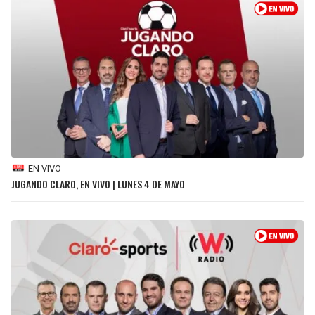
SEAHAWKS
PELICANS
BEARS
SPURS
LIONS
NUGGETS
PACKERS
TIMBERWOLVES
EN VIVO
VIKINGS
THUNDER
JUGANDO CLARO, EN VIVO | LUNES 4 DE MAYO
FALCONS
TRAIL BLAZERS
PANTHERS
JAZZ
SAINTS