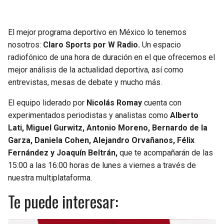
JAGUARS
WIZARDS
El mejor programa deportivo en México lo tenemos
TITANS
WARRIORS
nosotros:
Claro Sports por W Radio.
Un espacio
radiofónico de una hora de duración en el que ofrecemos el
COWBOYS
CLIPPERS
mejor análisis de la actualidad deportiva, así como
entrevistas, mesas de debate y mucho más.
GIANTS
LAKERS
El equipo liderado por
Nicolás Romay
cuenta con
EAGLES
SUNS
experimentados periodistas y analistas como
Alberto
Lati, Miguel Gurwitz, Antonio Moreno, Bernardo de la
COMMANDERS
KINGS
Garza, Daniela Cohen, Alejandro Orvañanos, Félix
Fernández y Joaquín Beltrán,
que te acompañarán de las
15:00 a las 16:00 horas de lunes a viernes a través de
CARDINALS
MAVERICKS
nuestra multiplataforma.
RAMS
ROCKETS
Te puede interesar:
49ERS
GRIZZLIES