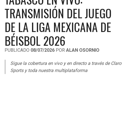
LIGA DE EXPANSIÓN MX
UEFA EUROPA LEAGUE
TRANSMISIÓN DEL JUEGO
RAIDERS
CAVALIERS
LEAGUES CUP
UEFA CONFERENCE LEAGUE
DE LA LIGA MEXICANA DE
MLS
CHARGERS
PISTONS
BÉISBOL 2026
COPA LIBERTADORES
RAVENS
PACERS
PUBLICADO
08/07/2026
POR
ALAN OSORNIO
COPA SUDAMERICANA
BENGALS
BUCKS
Sigue la cobertura en vivo y en directo a través de Claro
LIGA BETPLAY
Sports y toda nuestra multiplataforma
BROWNS
HAWKS
OTRAS LIGAS
STEELERS
HORNETS
TEXANS
HEAT
COLTS
MAGIC