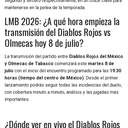
segundo y tercero respectivamente, en un cruce clave para
mantenerse en la pelea de la temporada.
SEAHAWKS
PELICANS
LMB 2026: ¿A qué hora empieza la
BEARS
SPURS
transmisión del Diablos Rojos vs
Olmecas hoy 8 de julio?
LIONS
NUGGETS
PACKERS
TIMBERWOLVES
La transmisión del partido entre
Diablos Rojos del México
y Olmecas de Tabasco
comenzará este
martes 8 de
julio
VIKINGS
THUNDER
con el inicio del encuentro programado para las
19:30
horas (tiempo del centro de México)
. Desde el primer
lanzamiento podrás seguir todas las incidencias del duelo,
FALCONS
TRAIL BLAZERS
con cobertura minuto a minuto, análisis y las jugadas más
importantes.
PANTHERS
JAZZ
SAINTS
¿Dónde ver en vivo el Diablos Rojos