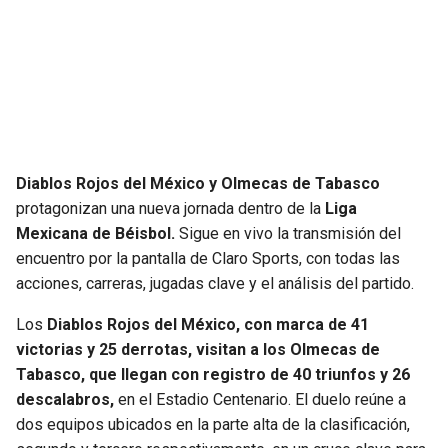
JAGUARS
WIZARDS
TITANS
WARRIORS
COWBOYS
CLIPPERS
GIANTS
LAKERS
Diablos Rojos del México y Olmecas de Tabasco
protagonizan una nueva jornada dentro de la
Liga
EAGLES
SUNS
Mexicana de Béisbol.
Sigue en vivo la transmisión del
encuentro por la pantalla de Claro Sports, con todas las
COMMANDERS
KINGS
acciones, carreras, jugadas clave y el análisis del partido.
Los
Diablos Rojos del México, con marca de 41
CARDINALS
MAVERICKS
victorias y 25 derrotas, visitan a los Olmecas de
Tabasco, que llegan con registro de 40 triunfos y 26
RAMS
ROCKETS
descalabros,
en el Estadio Centenario. El duelo reúne a
dos equipos ubicados en la parte alta de la clasificación,
49ERS
GRIZZLIES