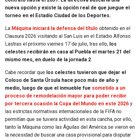
nueva opción y existe la opción real de que juegue el
SEAHAWKS
PELICANS
torneo en el Estadio Ciudad de los Deportes.
La
Máquina iniciará la defensa del título
obtenido en el
BEARS
SPURS
Clausura 2026 visitando al San Luis en el Estadio Alfonso
Lastras el próximo viernes 17 de julio, tras ello,
los
LIONS
NUGGETS
celestes recibirán en casa al Puebla el martes 21 del
mismo mes, en duelo de la jornada 2
.
PACKERS
TIMBERWOLVES
Cabe recordar que
los celestes tuvieron que dejar el
VIKINGS
THUNDER
Coloso de Santa Úrsula hace poco más de año y
medio, luego de que el inmueble fue
sometido a un
FALCONS
TRAIL BLAZERS
proceso de remodelación mayor para poder recibir
por tercera ocasión la Copa del Mundo en este 2026
y
PANTHERS
JAZZ
las estrictas normativas internacionales de la FIFA no
permitían que se tuviera actividad en esta cancha, por ello,
SAINTS
tanto la Máquina como las Águilas del América se vieron en
la necesidad de buscar una casa provisional para disputar