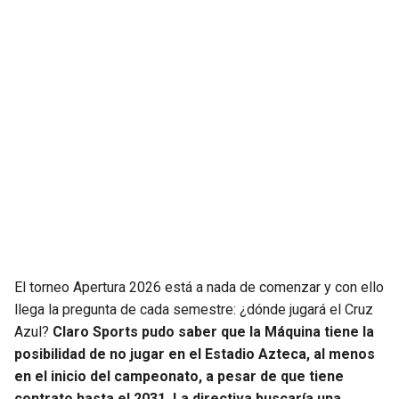
JAGUARS
WIZARDS
TITANS
WARRIORS
COWBOYS
CLIPPERS
GIANTS
LAKERS
EAGLES
SUNS
COMMANDERS
KINGS
El torneo Apertura 2026 está a nada de comenzar y con ello
CARDINALS
MAVERICKS
llega la pregunta de cada semestre: ¿dónde jugará el Cruz
Azul?
Claro Sports pudo saber que la Máquina tiene la
RAMS
ROCKETS
posibilidad de no jugar en el Estadio Azteca, al menos
en el inicio del campeonato, a pesar de que tiene
49ERS
GRIZZLIES
contrato hasta el 2031. La directiva buscaría una