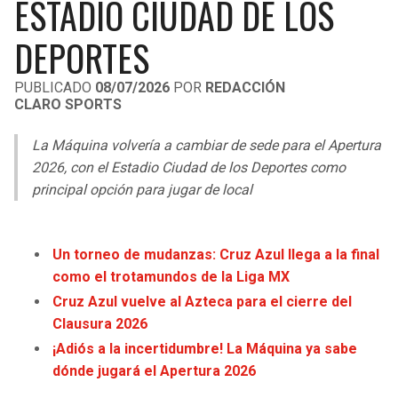
ESTADIO CIUDAD DE LOS
LIGA DE EXPANSIÓN MX
UEFA EUROPA LEAGUE
DEPORTES
RAIDERS
CAVALIERS
LEAGUES CUP
UEFA CONFERENCE LEAGUE
PUBLICADO
08/07/2026
POR
REDACCIÓN
MLS
CHARGERS
PISTONS
CLARO SPORTS
COPA LIBERTADORES
RAVENS
PACERS
La Máquina volvería a cambiar de sede para el Apertura
2026, con el Estadio Ciudad de los Deportes como
COPA SUDAMERICANA
BENGALS
BUCKS
principal opción para jugar de local
LIGA BETPLAY
BROWNS
HAWKS
OTRAS LIGAS
Un torneo de mudanzas: Cruz Azul llega a la final
STEELERS
HORNETS
como el trotamundos de la Liga MX
Cruz Azul vuelve al Azteca para el cierre del
TEXANS
HEAT
Clausura 2026
¡Adiós a la incertidumbre! La Máquina ya sabe
COLTS
MAGIC
dónde jugará el Apertura 2026