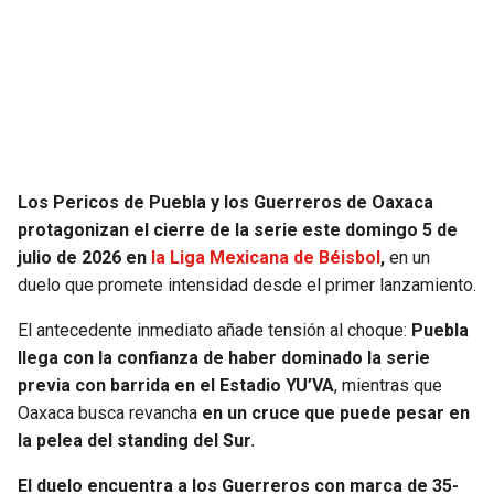
JAGUARS
WIZARDS
TITANS
WARRIORS
COWBOYS
CLIPPERS
GIANTS
LAKERS
Los Pericos de Puebla y los Guerreros de Oaxaca
protagonizan el cierre de la serie este domingo 5 de
EAGLES
SUNS
julio de 2026 en
la Liga Mexicana de Béisbol
,
en un
duelo que promete intensidad desde el primer lanzamiento.
COMMANDERS
KINGS
El antecedente inmediato añade tensión al choque:
Puebla
llega con la confianza de haber dominado la serie
CARDINALS
MAVERICKS
previa con barrida en el Estadio YU’VA
, mientras que
Oaxaca busca revancha
en un cruce que puede pesar en
RAMS
ROCKETS
la pelea del standing del Sur.
49ERS
GRIZZLIES
El duelo encuentra a los Guerreros con marca de 35-