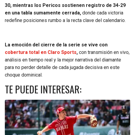
30, mientras los Pericos sostienen registro de 34-29
SEAHAWKS
PELICANS
en una tabla sumamente cerrada,
donde cada victoria
redefine posiciones rumbo a la recta clave del calendario.
BEARS
SPURS
LIONS
NUGGETS
La emoción del cierre de la serie se vive con
cobertura total en Claro Sports
,
con transmisión en vivo,
PACKERS
TIMBERWOLVES
análisis en tiempo real y la mejor narrativa del diamante
para no perder detalle de cada jugada decisiva en este
VIKINGS
THUNDER
choque dominical.
TE PUEDE INTERESAR:
FALCONS
TRAIL BLAZERS
PANTHERS
JAZZ
SAINTS