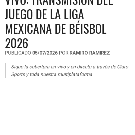
LIGA DE EXPANSIÓN MX
UEFA EUROPA LEAGUE
JUEGO DE LA LIGA
RAIDERS
CAVALIERS
LEAGUES CUP
UEFA CONFERENCE LEAGUE
MEXICANA DE BÉISBOL
MLS
CHARGERS
PISTONS
2026
COPA LIBERTADORES
RAVENS
PACERS
PUBLICADO
05/07/2026
POR
RAMIRO RAMIREZ
COPA SUDAMERICANA
BENGALS
BUCKS
Sigue la cobertura en vivo y en directo a través de Claro
LIGA BETPLAY
Sports y toda nuestra multiplataforma
BROWNS
HAWKS
OTRAS LIGAS
STEELERS
HORNETS
TEXANS
HEAT
COLTS
MAGIC