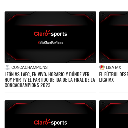
CONCACHAMPIONS
LIGA MX
LEÓN VS LAFC, EN VIVO: HORARIO Y DÓNDE VER
EL FÚTBOL DES
HOY POR TV EL PARTIDO DE IDA DE LA FINAL DE LA
LIGA MX
CONCACHAMPIONS 2023