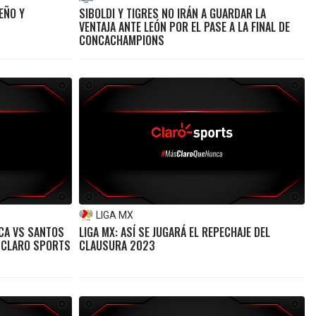
EÑO Y
SIBOLDI Y TIGRES NO IRÁN A GUARDAR LA
VENTAJA ANTE LEÓN POR EL PASE A LA FINAL DE
CONCACHAMPIONS
LIGA MX
UCA VS SANTOS
LIGA MX: ASÍ SE JUGARÁ EL REPECHAJE DEL
R CLARO SPORTS
CLAUSURA 2023