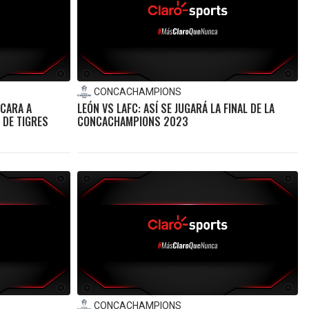
CONCACHAMPIONS
NCARA A
LEÓN VS LAFC: ASÍ SE JUGARÁ LA FINAL DE LA
 DE TIGRES
CONCACHAMPIONS 2023
CONCACHAMPIONS