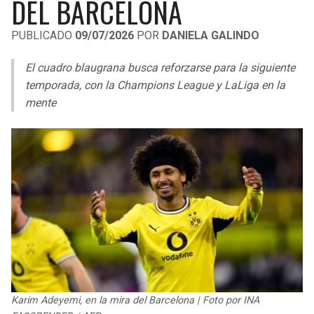
DEL BARCELONA
LIGA DE EXPANSIÓN MX
UEFA EUROPA LEAGUE
PUBLICADO
09/07/2026
POR
DANIELA GALINDO
RAIDERS
CAVALIERS
LEAGUES CUP
UEFA CONFERENCE LEAGUE
El cuadro blaugrana busca reforzarse para la siguiente
MLS
CHARGERS
PISTONS
temporada, con la Champions League y LaLiga en la
mente
COPA LIBERTADORES
RAVENS
PACERS
COPA SUDAMERICANA
BENGALS
BUCKS
LIGA BETPLAY
BROWNS
HAWKS
OTRAS LIGAS
STEELERS
HORNETS
TEXANS
HEAT
COLTS
MAGIC
Karim Adeyemi, en la mira del Barcelona | Foto por INA