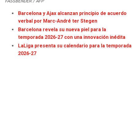
FASSBENDER / AFP
JAGUARS
WIZARDS
Barcelona y Ajax alcanzan principio de acuerdo
verbal por Marc-André ter Stegen
TITANS
WARRIORS
Barcelona revela su nueva piel para la
temporada 2026-27 con una innovación inédita
COWBOYS
CLIPPERS
LaLiga presenta su calendario para la temporada
2026-27
GIANTS
LAKERS
EAGLES
SUNS
COMMANDERS
KINGS
CARDINALS
MAVERICKS
RAMS
ROCKETS
49ERS
GRIZZLIES