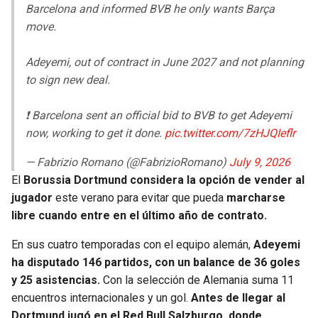
Barcelona and informed BVB he only wants Barça
move.
Adeyemi, out of contract in June 2027 and not planning
to sign new deal.
❗️ Barcelona sent an official bid to BVB to get Adeyemi
now, working to get it done.
pic.twitter.com/7zHJQIeflr
— Fabrizio Romano (@FabrizioRomano)
July 9, 2026
El
Borussia Dortmund considera la opción de vender al
jugador
este verano para evitar que pueda
marcharse
libre cuando entre en el último año de contrato.
En sus cuatro temporadas con el equipo alemán,
Adeyemi
ha disputado 146 partidos, con un balance de 36 goles
y 25 asistencias.
Con la selección de Alemania suma 11
encuentros internacionales y un gol.
Antes de llegar al
Dortmund jugó en el Red Bull Salzburgo, donde