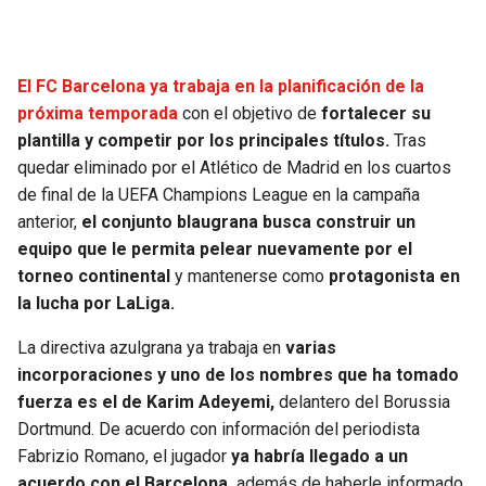
SEAHAWKS
PELICANS
El FC Barcelona ya trabaja en la planificación de la
BEARS
SPURS
próxima temporada
con el objetivo de
fortalecer su
plantilla y competir por los principales títulos.
Tras
LIONS
NUGGETS
quedar eliminado por el Atlético de Madrid en los cuartos
de final de la UEFA Champions League en la campaña
PACKERS
TIMBERWOLVES
anterior,
el conjunto blaugrana busca construir un
equipo que le permita pelear nuevamente por el
VIKINGS
THUNDER
torneo continental
y mantenerse como
protagonista en
la lucha por LaLiga.
FALCONS
TRAIL BLAZERS
La directiva azulgrana ya trabaja en
varias
incorporaciones y uno de los nombres que ha tomado
PANTHERS
JAZZ
fuerza es el de Karim Adeyemi,
delantero del Borussia
Dortmund. De acuerdo con información del periodista
SAINTS
Fabrizio Romano, el jugador
ya habría llegado a un
acuerdo con el Barcelona,
además de haberle informado