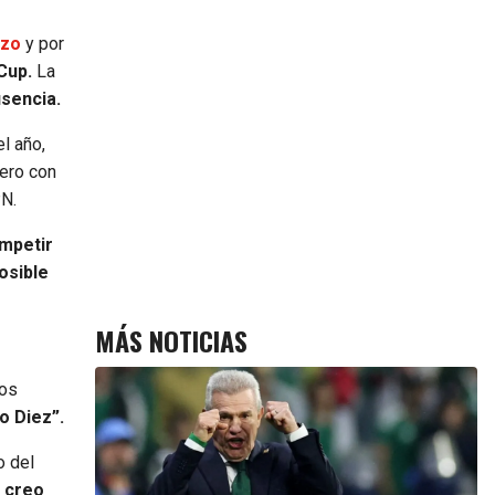
rzo
y por
Cup.
La
usencia.
l año,
ero con
PN.
ompetir
osible
MÁS NOTICIAS
dos
o Diez”.
o del
 creo