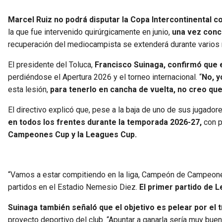
Marcel Ruiz no podrá disputar la Copa Intercontinental c
la que fue intervenido quirúrgicamente en junio,
una vez concl
recuperación del mediocampista se extenderá durante vario
El presidente del Toluca,
Francisco Suinaga, confirmó que e
perdiéndose el Apertura 2026 y el torneo internacional. “
No, y
esta lesión,
para tenerlo en cancha de vuelta, no creo qu
El directivo explicó que, pese a la baja de uno de sus jugado
en todos los frentes durante la temporada 2026-27,
con p
Campeones Cup y la Leagues Cup.
“Vamos a estar compitiendo en la liga, Campeón de Campeon
partidos en el Estadio Nemesio Diez.
El primer partido de 
Suinaga también señaló que el objetivo es pelear por el t
proyecto deportivo del club. “Apuntar a ganarla sería muy bu