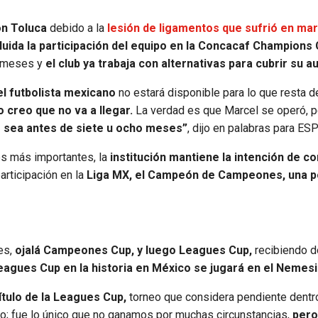
on Toluca
debido a la
lesión de ligamentos que sufrió en ma
uida la participación del equipo en la Concacaf Champions 
s meses y
el club ya trabaja con alternativas para cubrir su a
l futbolista mexicano
no estará disponible para lo que resta de
o creo que no va a llegar.
La verdad es que Marcel se operó, p
e sea antes de siete u ocho meses”
, dijo en palabras para ES
res más importantes, la
institución mantiene la intención de c
articipación en la
Liga MX, el Campeón de Campeones, una p
es,
ojalá Campeones Cup, y luego Leagues Cup,
recibiendo 
Leagues Cup en la historia en México se jugará en el Nemesi
ítulo de la Leagues Cup,
torneo que considera pendiente dentr
eno; fue lo único que no ganamos por muchas circunstancias,
pero