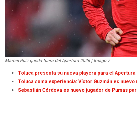
Marcel Ruíz queda fuera del Apertura 2026 | Imago 7
Toluca presenta su nueva playera para el Apertura 
Toluca suma experiencia: Víctor Guzmán es nuevo 
Sebastián Córdova es nuevo jugador de Pumas par