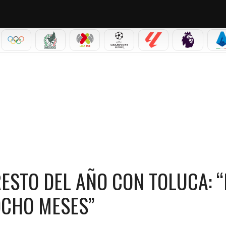
IAL 2026
OLÍMPICOS
SELECCIÓN MEXICANA
LIGA MX
CHAMPIONS LEAGUE
LALIGA
PREMIER L
S
CON TOLUCA: “NO VOLVERÁ ANTES DE SIETE U OCHO MESES”
RESTO DEL AÑO CON TOLUCA: 
OCHO MESES”