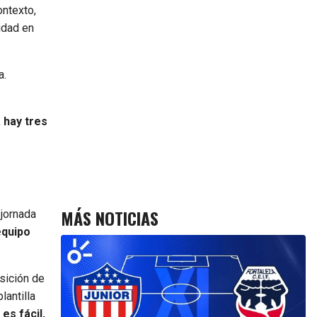
ontexto,
idad en
a.
 hay tres
MÁS NOTICIAS
 jornada
equipo
sición de
lantilla
es fácil,