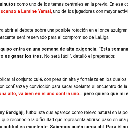
 minutos
como uno de los temas centrales en la previa. En ese c
descanso a Lamine Yamal,
uno de los jugadores con mayor activ
a abrir el debate sobre una posible rotación en el once azulgran
 atacante será reservado para el compromiso de LaLiga.
equipo entra en una semana de alta exigencia. “Esta semana
o es ganar los tres.
No será fácil”, detalló el preparador.
icar al conjunto culé, con presión alta y fortaleza en los duelos
con confianza y convicción para sacar adelante el encuentro de la
ona alto, va bien en el uno contra uno…
pero quiero que mi 
ny Bardghji,
futbolista que aparece como relevo natural en la po
 que reconoció la dificultad que representa abrirse paso en una p
 actitud es excelente. Sabemos quién juega ahí. Para él no 