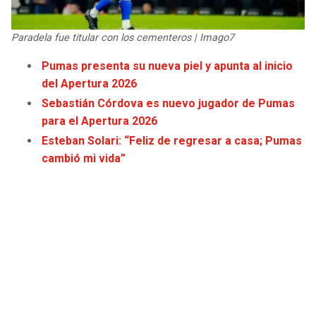
JAGUARS
WIZARDS
Paradela fue titular con los cementeros | Imago7
TITANS
WARRIORS
Pumas presenta su nueva piel y apunta al inicio
del Apertura 2026
COWBOYS
CLIPPERS
Sebastián Córdova es nuevo jugador de Pumas
para el Apertura 2026
GIANTS
LAKERS
Esteban Solari: “Feliz de regresar a casa; Pumas
cambió mi vida”
EAGLES
SUNS
COMMANDERS
KINGS
CARDINALS
MAVERICKS
RAMS
ROCKETS
49ERS
GRIZZLIES