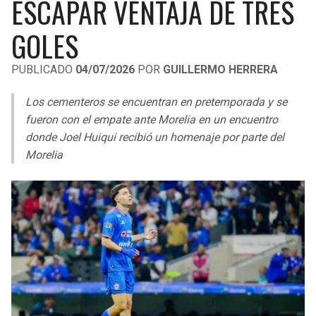
ESCAPAR VENTAJA DE TRES
LIGA DE EXPANSIÓN MX
UEFA EUROPA LEAGUE
GOLES
RAIDERS
CAVALIERS
LEAGUES CUP
UEFA CONFERENCE LEAGUE
PUBLICADO
04/07/2026
POR
GUILLERMO HERRERA
MLS
CHARGERS
PISTONS
Los cementeros se encuentran en pretemporada y se
COPA LIBERTADORES
RAVENS
PACERS
fueron con el empate ante Morelia en un encuentro
COPA SUDAMERICANA
donde Joel Huiqui recibió un homenaje por parte del
BENGALS
BUCKS
Morelia
LIGA BETPLAY
BROWNS
HAWKS
OTRAS LIGAS
STEELERS
HORNETS
TEXANS
HEAT
COLTS
MAGIC