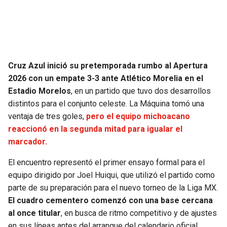
SEAHAWKS
PELICANS
BEARS
SPURS
Cruz Azul inició su pretemporada rumbo al Apertura
LIONS
NUGGETS
2026 con un empate 3-3 ante Atlético Morelia en el
Estadio Morelos
, en un partido que tuvo dos desarrollos
PACKERS
TIMBERWOLVES
distintos para el conjunto celeste. La Máquina tomó una
ventaja de tres goles,
pero el equipo michoacano
VIKINGS
THUNDER
reaccionó en la segunda mitad para igualar el
marcador.
FALCONS
TRAIL BLAZERS
El encuentro representó el primer ensayo formal para el
equipo dirigido por Joel Huiqui, que utilizó el partido como
PANTHERS
JAZZ
parte de su preparación para el nuevo torneo de la Liga MX.
El cuadro cementero comenzó con una base cercana
SAINTS
al once titular
, en busca de ritmo competitivo y de ajustes
en sus líneas antes del arranque del calendario oficial.