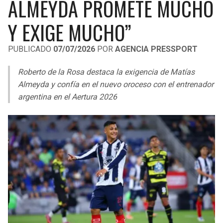
ALMEYDA PROMETE MUCHO
LIGA DE EXPANSIÓN MX
UEFA EUROPA LEAGUE
Y EXIGE MUCHO”
RAIDERS
CAVALIERS
LEAGUES CUP
UEFA CONFERENCE LEAGUE
PUBLICADO
07/07/2026
POR
AGENCIA PRESSPORT
MLS
CHARGERS
PISTONS
Roberto de la Rosa destaca la exigencia de Matías
COPA LIBERTADORES
RAVENS
PACERS
Almeyda y confía en el nuevo oroceso con el entrenador
COPA SUDAMERICANA
argentina en el Aertura 2026
BENGALS
BUCKS
LIGA BETPLAY
BROWNS
HAWKS
OTRAS LIGAS
STEELERS
HORNETS
TEXANS
HEAT
COLTS
MAGIC