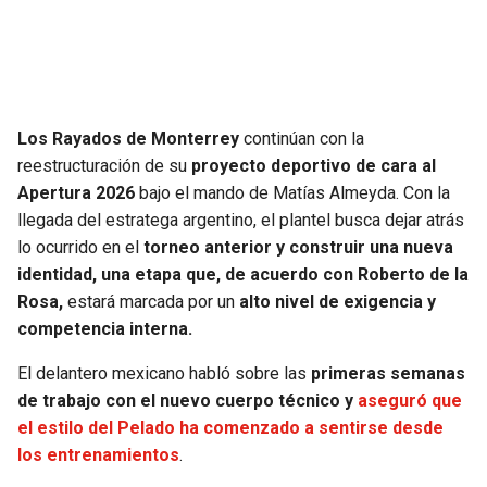
SEAHAWKS
PELICANS
BEARS
SPURS
Los Rayados de Monterrey
continúan con la
LIONS
NUGGETS
reestructuración de su
proyecto deportivo de cara al
Apertura 2026
bajo el mando de Matías Almeyda. Con la
PACKERS
TIMBERWOLVES
llegada del estratega argentino, el plantel busca dejar atrás
lo ocurrido en el
torneo anterior y construir una nueva
VIKINGS
THUNDER
identidad, una etapa que, de acuerdo con Roberto de la
Rosa,
estará marcada por un
alto nivel de exigencia y
FALCONS
TRAIL BLAZERS
competencia interna.
El delantero mexicano habló sobre las
primeras semanas
PANTHERS
JAZZ
de trabajo con el nuevo cuerpo técnico y
aseguró que
el estilo del Pelado ha comenzado a sentirse desde
SAINTS
los entrenamientos
.