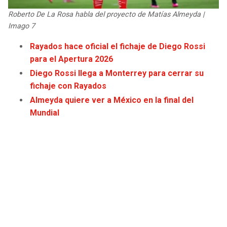
JAGUARS
WIZARDS
Roberto De La Rosa habla del proyecto de Matías Almeyda |
Imago 7
TITANS
WARRIORS
Rayados hace oficial el fichaje de Diego Rossi
para el Apertura 2026
COWBOYS
CLIPPERS
Diego Rossi llega a Monterrey para cerrar su
fichaje con Rayados
GIANTS
LAKERS
Almeyda quiere ver a México en la final del
Mundial
EAGLES
SUNS
COMMANDERS
KINGS
CARDINALS
MAVERICKS
RAMS
ROCKETS
49ERS
GRIZZLIES