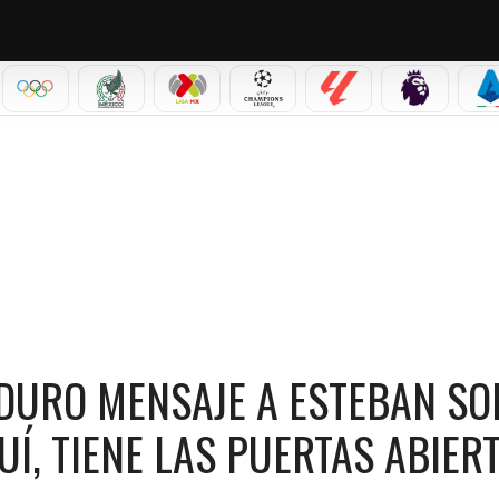
IAL 2026
OLÍMPICOS
SELECCIÓN MEXICANA
LIGA MX
CHAMPIONS LEAGUE
LALIGA
PREMIER L
S
STEBAN SOLARI: “QUIEN NO QUIERA ESTAR AQUÍ, TIENE LAS PUERTAS ABIERTAS”
URO MENSAJE A ESTEBAN SOL
UÍ, TIENE LAS PUERTAS ABIER