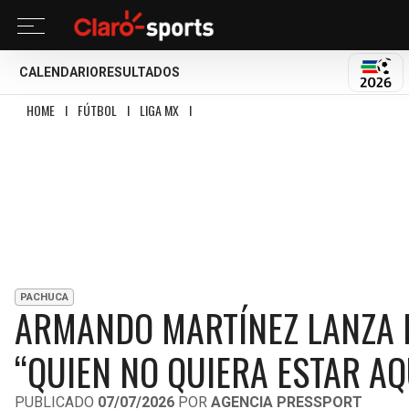
CALENDARIO
RESULTADOS
MUND
HOME
I
FÚTBOL
I
LIGA MX
I
ARMANDO MARTÍNEZ LANZA DURO MENSAJE A E
PACHUCA
ARMANDO MARTÍNEZ LANZA D
“QUIEN NO QUIERA ESTAR AQ
PUBLICADO
07/07/2026
POR
AGENCIA PRESSPORT