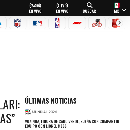
EN VIVO
EN VIVO
BUSCAR
MX
EAGUE
ERIE A
NFL
MLB
NBA
FÓRMULA 1
CICLISMO
BOXEO
ÚLTIMAS NOTICIAS
ARI:
TAS”
MUNDIAL 2026
VOZINHA, FIGURA DE CABO VERDE, SUEÑA CON COMPARTIR
EQUIPO CON LIONEL MESSI