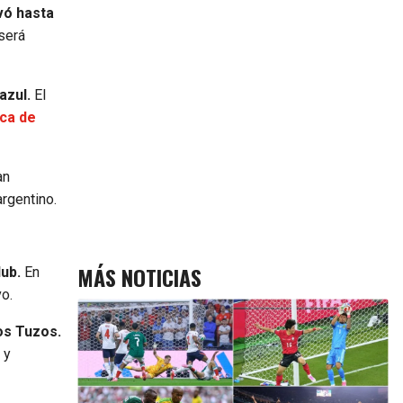
evó hasta
será
azul.
El
ica de
an
argentino.
MÁS NOTICIAS
lub.
En
o.
los Tuzos.
 y