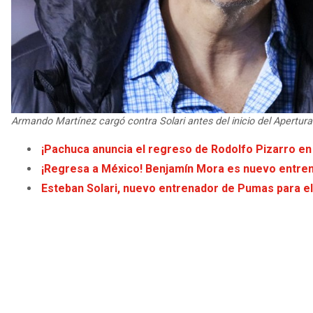
Armando Martínez cargó contra Solari antes del inicio del Apertur
¡Pachuca anuncia el regreso de Rodolfo Pizarro en
¡Regresa a México! Benjamín Mora es nuevo entre
Esteban Solari, nuevo entrenador de Pumas para e