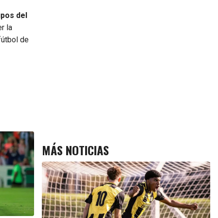
upos del
r la
fútbol de
MÁS NOTICIAS