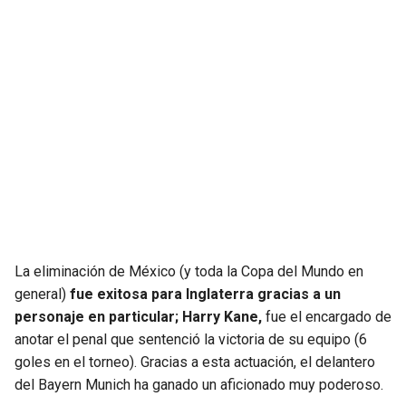
JAGUARS
WIZARDS
TITANS
WARRIORS
COWBOYS
CLIPPERS
GIANTS
LAKERS
EAGLES
SUNS
COMMANDERS
KINGS
La eliminación de México (y toda la Copa del Mundo en
general)
fue exitosa para Inglaterra gracias a un
CARDINALS
MAVERICKS
personaje en particular; Harry Kane,
fue el encargado de
anotar el penal que sentenció la victoria de su equipo (6
RAMS
ROCKETS
goles en el torneo). Gracias a esta actuación, el delantero
del Bayern Munich ha ganado un aficionado muy poderoso.
49ERS
GRIZZLIES