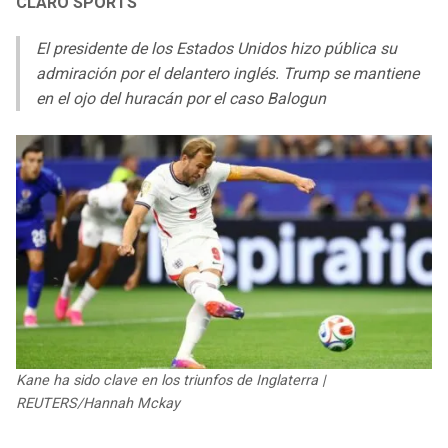
CLARO SPORTS
LIGA DE EXPANSIÓN MX
UEFA EUROPA LEAGUE
El presidente de los Estados Unidos hizo pública su
RAIDERS
CAVALIERS
LEAGUES CUP
UEFA CONFERENCE LEAGUE
admiración por el delantero inglés. Trump se mantiene
en el ojo del huracán por el caso Balogun
MLS
CHARGERS
PISTONS
COPA LIBERTADORES
RAVENS
PACERS
COPA SUDAMERICANA
BENGALS
BUCKS
LIGA BETPLAY
BROWNS
HAWKS
OTRAS LIGAS
STEELERS
HORNETS
TEXANS
HEAT
Kane ha sido clave en los triunfos de Inglaterra |
REUTERS/Hannah Mckay
COLTS
MAGIC