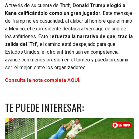
A través de su cuenta de Truth,
Donald Trump elogió a
SEAHAWKS
PELICANS
Kane calificándolo como un gran jugador.
Este mensaje
de Trump no es casualidad; al alabar al hombre que eliminó
BEARS
SPURS
a México, el expresidente destaca al verdugo de uno de
los anfitriones. Esto
refuerza la narrativa de que, tras la
salida del ‘Tri’,
el camino está despejado para que
LIONS
NUGGETS
Estados Unidos, el otro anfitrión aún en competencia,
avance con menos presión en el torneo y pueda presumir
PACKERS
TIMBERWOLVES
ser ‘el mejor’ entre los organizadores.
VIKINGS
THUNDER
Consulta la nota completa AQUÍ.
FALCONS
TRAIL BLAZERS
TE PUEDE INTERESAR:
PANTHERS
JAZZ
SAINTS