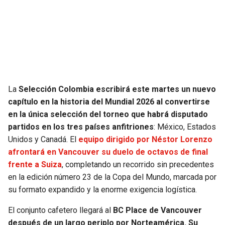
SEAHAWKS
PELICANS
BEARS
SPURS
LIONS
NUGGETS
La
Selección Colombia escribirá este martes un nuevo
PACKERS
TIMBERWOLVES
capítulo en la historia del Mundial 2026 al convertirse
en la única selección del torneo que habrá disputado
VIKINGS
THUNDER
partidos en los tres países anfitriones
: México, Estados
Unidos y Canadá. El
equipo dirigido por Néstor Lorenzo
FALCONS
TRAIL BLAZERS
afrontará en Vancouver su duelo de octavos de final
frente a Suiza
, completando un recorrido sin precedentes
PANTHERS
JAZZ
en la edición número 23 de la Copa del Mundo, marcada por
su formato expandido y la enorme exigencia logística.
SAINTS
El conjunto cafetero llegará al
BC Place de Vancouver
después de un largo periplo por Norteamérica. Su