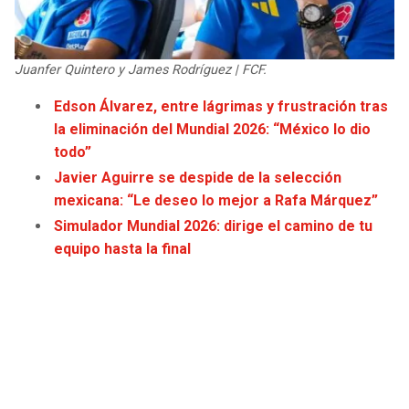
JAGUARS
WIZARDS
TITANS
WARRIORS
Juanfer Quintero y James Rodríguez | FCF.
Edson Álvarez, entre lágrimas y frustración tras
COWBOYS
CLIPPERS
la eliminación del Mundial 2026: “México lo dio
todo”
GIANTS
LAKERS
Javier Aguirre se despide de la selección
mexicana: “Le deseo lo mejor a Rafa Márquez”
EAGLES
SUNS
Simulador Mundial 2026: dirige el camino de tu
equipo hasta la final
COMMANDERS
KINGS
CARDINALS
MAVERICKS
RAMS
ROCKETS
49ERS
GRIZZLIES