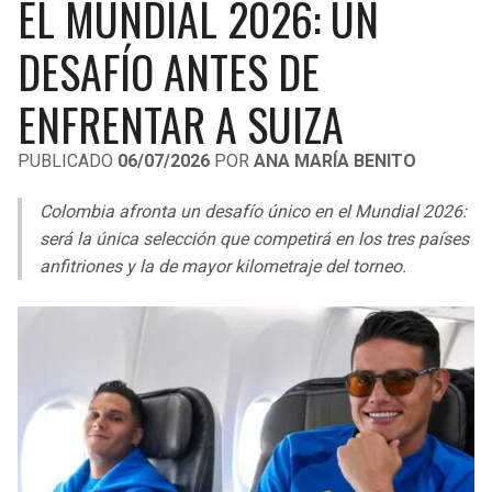
EL MUNDIAL 2026: UN
LIGA DE EXPANSIÓN MX
UEFA EUROPA LEAGUE
DESAFÍO ANTES DE
RAIDERS
CAVALIERS
LEAGUES CUP
UEFA CONFERENCE LEAGUE
ENFRENTAR A SUIZA
MLS
CHARGERS
PISTONS
PUBLICADO
06/07/2026
POR
ANA MARÍA BENITO
COPA LIBERTADORES
RAVENS
PACERS
Colombia afronta un desafío único en el Mundial 2026:
COPA SUDAMERICANA
BENGALS
BUCKS
será la única selección que competirá en los tres países
LIGA BETPLAY
anfitriones y la de mayor kilometraje del torneo.
BROWNS
HAWKS
OTRAS LIGAS
STEELERS
HORNETS
TEXANS
HEAT
COLTS
MAGIC