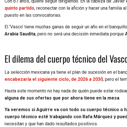
Con 67 años, quiere seguir dirigiendo. En la cabeza de Javier e
quinto partido
, reconectar con la afición y hacer una familia a
puesto en las convocatorias.
El ‘Vasco’ tiene muchas ganas de seguir un año en el banquill
Arabia Saudita
, pero no será una decisión inmediata porque
El dilema del cuerpo técnico del Vasco
La selección mexicana ya tiene el plan de sucesión en el banq
encabezaría el siguiente ciclo, de 2026 a 2030
, pero el te
Hasta este momento no hay nada de quién puede estar rodea
alguna de sus ofertas que por ahora tiene en la mesa
.
Ya veremos si Aguirre va con todo su cuerpo técnico o 
cuerpo técnico esté trabajando con Rafa Márquez y pue
necesitan y que han dado resultados positivos.