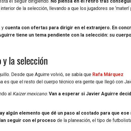
stá el seguir dirigiendo.
No piensa en el retiro tras consegui
l interior de la selección, llevando a que los jugadores se ‘maten’
o y
cuenta con ofertas para dirigir en el extranjero. En conc
Aguirre tiene un tema pendiente con la selección: su cuerpo
 y la selección
uillo. Desde que Aguirre volvió, se sabía que
Rafa Márquez
ma es que el resto del cuerpo técnico era gente que llegó con Jai
ndo al
Kaizer mexicano
.
Van a esperar si Javier Aguirre deci
hay algún elemento que dé un paso al costado para que es
dan seguir con el proceso
de la planeación, el tipo de futbolis