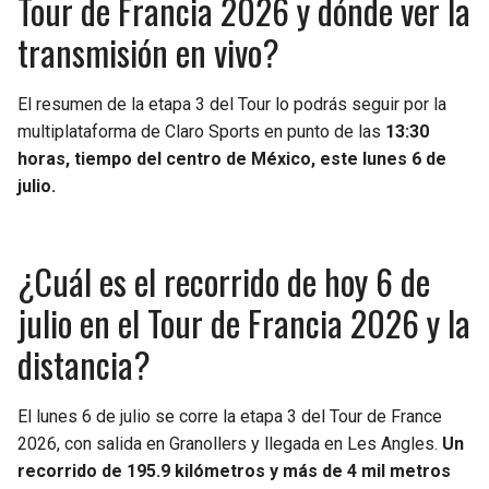
Tour de Francia 2026 y dónde ver la
transmisión en vivo?
SEAHAWKS
PELICANS
BEARS
SPURS
El resumen de la etapa 3 del Tour lo podrás seguir por la
multiplataforma de Claro Sports en punto de las
13:30
LIONS
NUGGETS
horas, tiempo del centro de México, este lunes 6 de
julio.
PACKERS
TIMBERWOLVES
¿Cuál es el recorrido de hoy 6 de
VIKINGS
THUNDER
julio en el Tour de Francia 2026 y la
FALCONS
TRAIL BLAZERS
distancia?
PANTHERS
JAZZ
El lunes 6 de julio se corre la etapa 3 del Tour de France
SAINTS
2026, con salida en Granollers y llegada en Les Angles.
Un
recorrido de 195.9 kilómetros y más de 4 mil metros