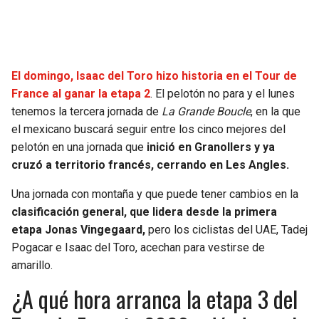
JAGUARS
WIZARDS
TITANS
WARRIORS
El domingo, Isaac del Toro hizo historia en el Tour de
COWBOYS
CLIPPERS
France al ganar la etapa 2
. El pelotón no para y el lunes
tenemos la tercera jornada de
La Grande Boucle
, en la que
GIANTS
LAKERS
el mexicano buscará seguir entre los cinco mejores del
pelotón en una jornada que
inició en Granollers y ya
EAGLES
SUNS
cruzó a territorio francés, cerrando en Les Angles.
Una jornada con montaña y que puede tener cambios en la
COMMANDERS
KINGS
clasificación general, que lidera desde la primera
etapa Jonas Vingegaard,
pero los ciclistas del UAE, Tadej
CARDINALS
MAVERICKS
Pogacar e Isaac del Toro, acechan para vestirse de
amarillo.
RAMS
ROCKETS
¿A qué hora arranca la etapa 3 del
49ERS
GRIZZLIES