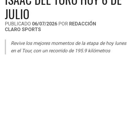
LIGA DE EXPANSIÓN MX
UEFA EUROPA LEAGUE
JULIO
RAIDERS
CAVALIERS
LEAGUES CUP
UEFA CONFERENCE LEAGUE
PUBLICADO
06/07/2026
POR
REDACCIÓN
CLARO SPORTS
MLS
CHARGERS
PISTONS
Revive los mejores momentos de la etapa de hoy lunes
COPA LIBERTADORES
RAVENS
PACERS
en el Tour, con un recorrido de 195.9 kilómetros
COPA SUDAMERICANA
BENGALS
BUCKS
LIGA BETPLAY
BROWNS
HAWKS
OTRAS LIGAS
STEELERS
HORNETS
TEXANS
HEAT
COLTS
MAGIC