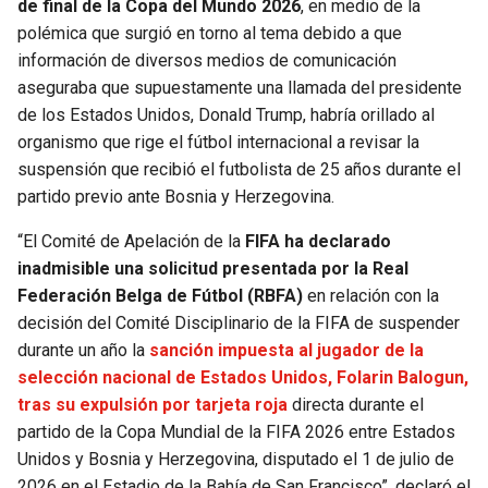
de final de la Copa del Mundo 2026
, en medio de la
polémica que surgió en torno al tema debido a que
SEAHAWKS
PELICANS
información de diversos medios de comunicación
aseguraba que supuestamente una llamada del presidente
BEARS
SPURS
de los Estados Unidos, Donald Trump, habría orillado al
organismo que rige el fútbol internacional a revisar la
LIONS
NUGGETS
suspensión que recibió el futbolista de 25 años durante el
partido previo ante Bosnia y Herzegovina.
PACKERS
TIMBERWOLVES
“El Comité de Apelación de la
FIFA ha declarado
inadmisible una solicitud presentada por la Real
VIKINGS
THUNDER
Federación Belga de Fútbol (RBFA)
en relación con la
decisión del Comité Disciplinario de la FIFA de suspender
FALCONS
TRAIL BLAZERS
durante un año la
sanción impuesta al jugador de la
selección nacional de Estados Unidos, Folarin Balogun,
PANTHERS
JAZZ
tras su expulsión por tarjeta roja
directa durante el
partido de la Copa Mundial de la FIFA 2026 entre Estados
SAINTS
Unidos y Bosnia y Herzegovina, disputado el 1 de julio de
2026 en el Estadio de la Bahía de San Francisco”, declaró el