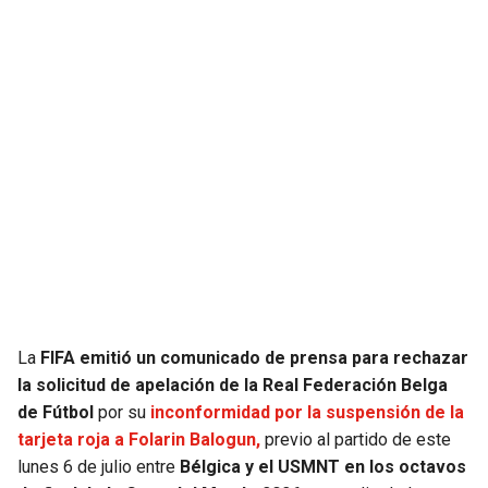
JAGUARS
WIZARDS
TITANS
WARRIORS
COWBOYS
CLIPPERS
GIANTS
LAKERS
EAGLES
SUNS
COMMANDERS
KINGS
La
FIFA emitió un comunicado de prensa para rechazar
CARDINALS
MAVERICKS
la solicitud de apelación de la Real Federación Belga
de Fútbol
por su
inconformidad por la
suspensión
de la
RAMS
ROCKETS
tarjeta roja a Folarin Balogun,
previo al partido de este
lunes 6 de julio entre
Bélgica y el USMNT en los octavos
49ERS
GRIZZLIES