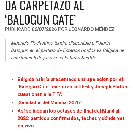
DA CARPETAZO AL
LIGA DE EXPANSIÓN MX
UEFA EUROPA LEAGUE
‘BALOGUN GATE’
RAIDERS
CAVALIERS
LEAGUES CUP
UEFA CONFERENCE LEAGUE
PUBLICADO
06/07/2026
POR
LEONARDO MÉNDEZ
MLS
CHARGERS
PISTONS
Mauricio Pochettino tendrá disponible a Folarin
COPA LIBERTADORES
RAVENS
PACERS
Balogun en el partido de Estados Unidos vs Bélgica de
COPA SUDAMERICANA
este lunes 6 de julio en el Estadio Seattle
BENGALS
BUCKS
LIGA BETPLAY
BROWNS
HAWKS
Bélgica habría presentado una apelación por el
OTRAS LIGAS
‘Balogun Gate’, mientras la UEFA y Joseph Blatter
STEELERS
HORNETS
cuestionan a la FIFA
¡Simulador del Mundial 2026!
TEXANS
HEAT
Así se juegan los octavos de final del Mundial
2026: partidos confirmados, fechas y dónde ver
COLTS
MAGIC
en vivo