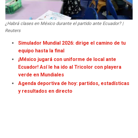
JAGUARS
WIZARDS
TITANS
WARRIORS
¿Habrá clases en México durante el partido ante Ecuador? |
Reuters
COWBOYS
CLIPPERS
Simulador Mundial 2026: dirige el camino de tu
equipo hasta la final
GIANTS
LAKERS
¡México jugará con uniforme de local ante
Ecuador! Así le ha ido al Tricolor con playera
EAGLES
SUNS
verde en Mundiales
Agenda deportiva de hoy: partidos, estadísticas
COMMANDERS
KINGS
y resultados en directo
CARDINALS
MAVERICKS
RAMS
ROCKETS
49ERS
GRIZZLIES