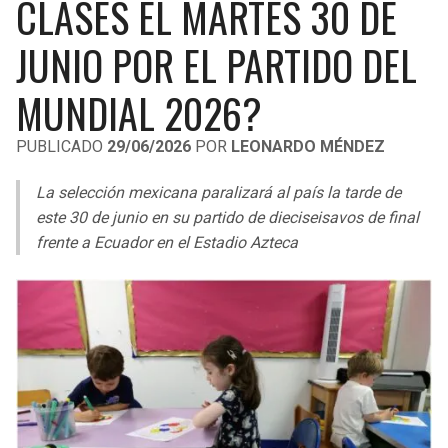
CLASES EL MARTES 30 DE
LIGA DE EXPANSIÓN MX
UEFA EUROPA LEAGUE
JUNIO POR EL PARTIDO DEL
RAIDERS
CAVALIERS
LEAGUES CUP
UEFA CONFERENCE LEAGUE
MUNDIAL 2026?
MLS
CHARGERS
PISTONS
PUBLICADO
29/06/2026
POR
LEONARDO MÉNDEZ
COPA LIBERTADORES
RAVENS
PACERS
La selección mexicana paralizará al país la tarde de
COPA SUDAMERICANA
BENGALS
BUCKS
este 30 de junio en su partido de dieciseisavos de final
LIGA BETPLAY
frente a Ecuador en el Estadio Azteca
BROWNS
HAWKS
OTRAS LIGAS
STEELERS
HORNETS
TEXANS
HEAT
COLTS
MAGIC