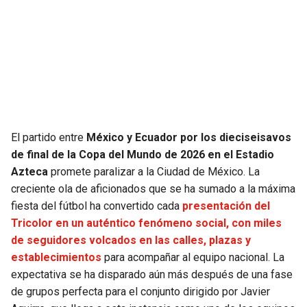
SEAHAWKS
PELICANS
BEARS
SPURS
LIONS
NUGGETS
PACKERS
TIMBERWOLVES
El partido entre
México y Ecuador por los dieciseisavos
de final de la Copa del Mundo de 2026 en el Estadio
VIKINGS
THUNDER
Azteca
promete paralizar a la Ciudad de México. La
creciente ola de aficionados que se ha sumado a la máxima
FALCONS
TRAIL BLAZERS
fiesta del fútbol ha convertido cada
presentación del
Tricolor en un auténtico fenómeno social, con miles
de seguidores volcados en las calles, plazas y
PANTHERS
JAZZ
establecimientos
para acompañar al equipo nacional. La
expectativa se ha disparado aún más después de una fase
SAINTS
de grupos perfecta para el conjunto dirigido por Javier