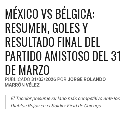
LIGA DE EXPANSIÓN MX
UEFA EUROPA LEAGUE
MÉXICO VS BÉLGICA:
RAIDERS
CAVALIERS
LEAGUES CUP
UEFA CONFERENCE LEAGUE
RESUMEN, GOLES Y
MLS
CHARGERS
PISTONS
RESULTADO FINAL DEL
COPA LIBERTADORES
RAVENS
PACERS
PARTIDO AMISTOSO DEL 31
COPA SUDAMERICANA
BENGALS
BUCKS
DE MARZO
LIGA BETPLAY
BROWNS
HAWKS
PUBLICADO
31/03/2026
POR
JORGE ROLANDO
OTRAS LIGAS
MARRÓN VÉLEZ
STEELERS
HORNETS
El Tricolor presume su lado más competitivo ante los
Diablos Rojos en el Soldier Field de Chicago
TEXANS
HEAT
COLTS
MAGIC