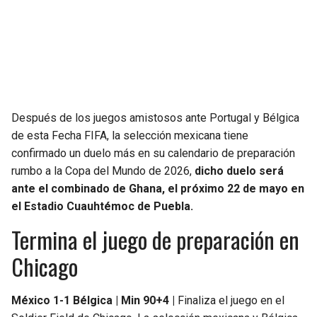
SEAHAWKS
PELICANS
BEARS
SPURS
LIONS
NUGGETS
Después de los juegos amistosos ante Portugal y Bélgica
de esta Fecha FIFA, la selección mexicana tiene
PACKERS
TIMBERWOLVES
confirmado un duelo más en su calendario de preparación
rumbo a la Copa del Mundo de 2026,
dicho duelo será
VIKINGS
THUNDER
ante el combinado de Ghana, el próximo 22 de mayo en
el Estadio Cuauhtémoc de Puebla.
FALCONS
TRAIL BLAZERS
Termina el juego de preparación en
PANTHERS
JAZZ
Chicago
SAINTS
México 1-1 Bélgica | Min 90+4 |
Finaliza el juego en el