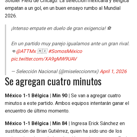
Soldier Field de Chicago. La selección mexicana y Bélgica
BUCCANEERS
empatan a un gol, en un buen ensayo rumbo al Mundial
2026.
¡Intenso empate en duelo de gran exigencia! ⚽️
En un partido muy parejo igualamos ante un gran rival.
👊
@ATTMx
🇲🇽
#SomosMéxico
pic.twitter.com/XA9gMW9UAV
— Selección Nacional (@miseleccionmx)
April 1, 2026
Se agregan cuatro minutos
México 1-1 Bélgica | Min 90 |
Se van a agregar cuatro
minutos a este partido. Ambos equipos intentarán ganar el
encuentro de último momento.
México 1-1 Bélgica | Min 84 |
Ingresa Erick Sánchez en
sustitución de Brian Gutiérrez, quien ha sido uno de los