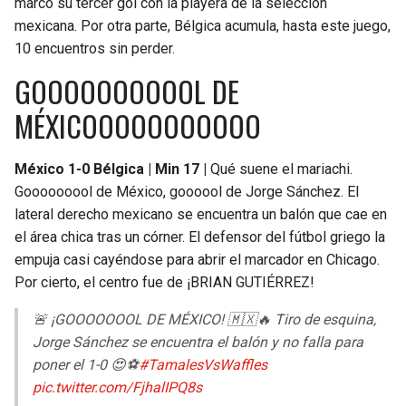
marcó su tercer gol con la playera de la selección
mexicana. Por otra parte, Bélgica acumula, hasta este juego,
10 encuentros sin perder.
GOOOOOOOOOOL DE
MÉXICOOOOOOOOOOO
México 1-0 Bélgica | Min 17 |
Qué suene el mariachi.
Gooooooool de México, goooool de Jorge Sánchez. El
lateral derecho mexicano se encuentra un balón que cae en
el área chica tras un córner. El defensor del fútbol griego la
empuja casi cayéndose para abrir el marcador en Chicago.
Por cierto, el centro fue de ¡BRIAN GUTIÉRREZ!
🚨 ¡GOOOOOOOL DE MÉXICO! 🇲🇽🔥 Tiro de esquina,
Jorge Sánchez se encuentra el balón y no falla para
poner el 1-0 😍⚽
#TamalesVsWaffles
pic.twitter.com/FjhalIPQ8s