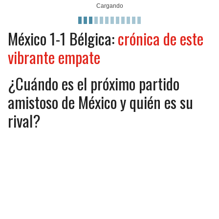
JAGUARS
WIZARDS
México 1-1 Bélgica:
crónica de este
TITANS
WARRIORS
vibrante empate
COWBOYS
CLIPPERS
¿Cuándo es el próximo partido
GIANTS
LAKERS
amistoso de México y quién es su
EAGLES
SUNS
rival?
COMMANDERS
KINGS
CARDINALS
MAVERICKS
RAMS
ROCKETS
49ERS
GRIZZLIES