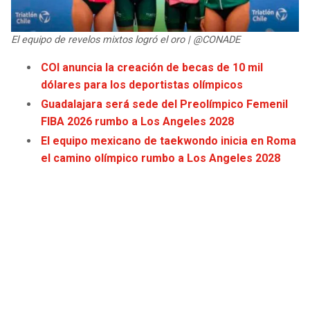
JAGUARS
WIZARDS
El equipo de revelos mixtos logró el oro | @CONADE
TITANS
WARRIORS
COI anuncia la creación de becas de 10 mil
dólares para los deportistas olímpicos
COWBOYS
CLIPPERS
Guadalajara será sede del Preolímpico Femenil
GIANTS
LAKERS
FIBA 2026 rumbo a Los Angeles 2028
El equipo mexicano de taekwondo inicia en Roma
EAGLES
SUNS
el camino olímpico rumbo a Los Angeles 2028
COMMANDERS
KINGS
CARDINALS
MAVERICKS
RAMS
ROCKETS
49ERS
GRIZZLIES