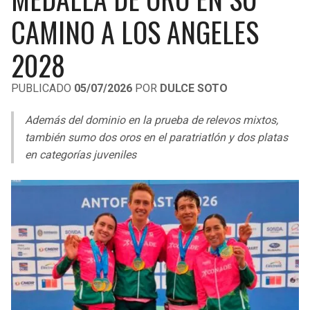
LIGA DE EXPANSIÓN MX
UEFA EUROPA LEAGUE
CAMINO A LOS ANGELES
RAIDERS
CAVALIERS
LEAGUES CUP
UEFA CONFERENCE LEAGUE
2028
MLS
CHARGERS
PISTONS
PUBLICADO
05/07/2026
POR
DULCE SOTO
COPA LIBERTADORES
RAVENS
PACERS
Además del dominio en la prueba de relevos mixtos,
COPA SUDAMERICANA
también sumo dos oros en el paratriatlón y dos platas
BENGALS
BUCKS
en categorías juveniles
LIGA BETPLAY
BROWNS
HAWKS
OTRAS LIGAS
STEELERS
HORNETS
TEXANS
HEAT
COLTS
MAGIC