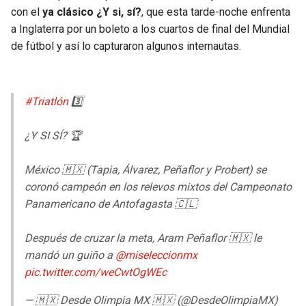
BUCCANEERS
con el
ya clásico ¿Y si, sí?
, que esta tarde-noche enfrenta
a Inglaterra por un boleto a los cuartos de final del Mundial
de fútbol y así lo capturaron algunos internautas.
#Triatlón
3️⃣
¿Y SI SÍ? 🏆
México 🇲🇽 (Tapia, Álvarez, Peñaflor y Probert) se
coronó campeón en los relevos mixtos del Campeonato
Panamericano de Antofagasta 🇨🇱
Después de cruzar la meta, Aram Peñaflor 🇲🇽 le
mandó un guiño a
@miseleccionmx
pic.twitter.com/weCwtOgWEc
— 🇲🇽 Desde Olimpia MX 🇲🇽 (@DesdeOlimpiaMX)