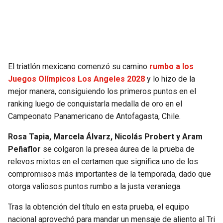
SEAHAWKS
PELICANS
BEARS
SPURS
El triatlón mexicano comenzó su camino
rumbo a los
LIONS
NUGGETS
Juegos Olímpicos Los Angeles 2028
y lo hizo de la
mejor manera, consiguiendo los primeros puntos en el
PACKERS
TIMBERWOLVES
ranking luego de conquistarla medalla de oro en el
Campeonato Panamericano de Antofagasta, Chile.
VIKINGS
THUNDER
Rosa Tapia, Marcela Álvarz, Nicolás Probert y Aram
FALCONS
TRAIL BLAZERS
Peñaflor
se colgaron la presea áurea de la prueba de
relevos mixtos en el certamen que significa uno de los
compromisos más importantes de la temporada, dado que
PANTHERS
JAZZ
otorga valiosos puntos rumbo a la justa veraniega.
SAINTS
Tras la obtención del título en esta prueba, el equipo
nacional aprovechó para mandar un mensaje de aliento al Tri