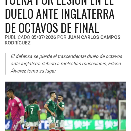
LIGA DE EXPANSIÓN MX
UEFA EUROPA LEAGUE
DUELO ANTE INGLATERRA
RAIDERS
CAVALIERS
LEAGUES CUP
UEFA CONFERENCE LEAGUE
DE OCTAVOS DE FINAL
MLS
CHARGERS
PISTONS
PUBLICADO
05/07/2026
POR
JUAN CARLOS CAMPOS
RODRÍGUEZ
COPA LIBERTADORES
RAVENS
PACERS
El defensa se pierde el trascendental duelo de octavos
COPA SUDAMERICANA
BENGALS
BUCKS
ante Inglaterra debido a molestias musculares; Edson
LIGA BETPLAY
Álvarez toma su lugar
BROWNS
HAWKS
OTRAS LIGAS
STEELERS
HORNETS
TEXANS
HEAT
COLTS
MAGIC