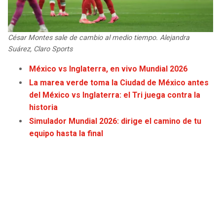
JAGUARS
WIZARDS
TITANS
WARRIORS
César Montes sale de cambio al medio tiempo. Alejandra
Suárez, Claro Sports
COWBOYS
CLIPPERS
México vs Inglaterra, en vivo Mundial 2026
La marea verde toma la Ciudad de México antes
GIANTS
LAKERS
del México vs Inglaterra: el Tri juega contra la
historia
EAGLES
SUNS
Simulador Mundial 2026: dirige el camino de tu
equipo hasta la final
COMMANDERS
KINGS
CARDINALS
MAVERICKS
RAMS
ROCKETS
49ERS
GRIZZLIES