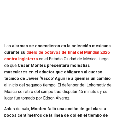
SEAHAWKS
PELICANS
BEARS
SPURS
LIONS
NUGGETS
Las
alarmas se encendieron en la selección mexicana
PACKERS
TIMBERWOLVES
durante su
duelo de octavos de final del Mundial 2026
contra Inglaterra
en el Estadio Ciudad de México, luego
VIKINGS
THUNDER
de que
César Montes presentara molestias
musculares en el aductor que obligaron al cuerpo
FALCONS
TRAIL BLAZERS
técnico de Javier ‘Vasco’ Aguirre a quemar un cambio
al inicio del segundo tiempo. El defensor del Lokomotiv de
Moscú se retiró del campo tras disputar 45 minutos y su
PANTHERS
JAZZ
lugar fue tomado por Edson Álvarez.
SAINTS
Antes de salir,
Montes falló una acción de gol clara a
pocos centímetros de la línea de gol en el tiempo de