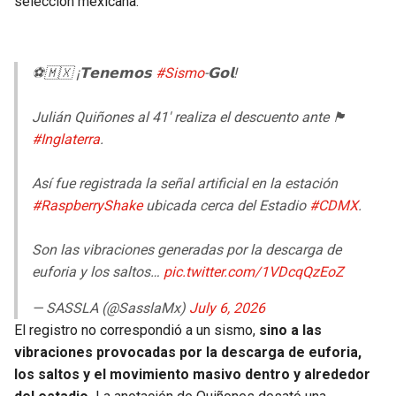
selección mexicana.
⚽️🇲🇽 ¡𝗧𝗲𝗻𝗲𝗺𝗼𝘀
#Sismo
-𝗚𝗼𝗹!
Julián Quiñones al 41' realiza el descuento ante 🏴󠁧󠁢󠁥󠁮󠁧󠁿
#Inglaterra
.
Así fue registrada la señal artificial en la estación
#RaspberryShake
ubicada cerca del Estadio
#CDMX
.
Son las vibraciones generadas por la descarga de
euforia y los saltos…
pic.twitter.com/1VDcqQzEoZ
— SASSLA (@SasslaMx)
July 6, 2026
El registro no correspondió a un sismo,
sino a las
vibraciones provocadas por la descarga de euforia,
los saltos y el movimiento masivo dentro y alrededor