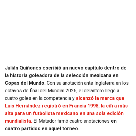
SEAHAWKS
PELICANS
BEARS
SPURS
LIONS
NUGGETS
PACKERS
TIMBERWOLVES
Julián Quiñones escribió un nuevo capítulo dentro de
VIKINGS
THUNDER
la historia goleadora de la selección mexicana en
Copas del Mundo.
Con su anotación ante Inglaterra en los
octavos de final del Mundial 2026, el delantero llegó a
FALCONS
TRAIL BLAZERS
cuatro goles en la competencia y
alcanzó la marca que
Luis Hernández registró en Francia 1998, la cifra más
PANTHERS
JAZZ
alta para un futbolista mexicano en una sola edición
mundialista.
El Matador firmó cuatro anotaciones
en
SAINTS
cuatro partidos en aquel torneo.