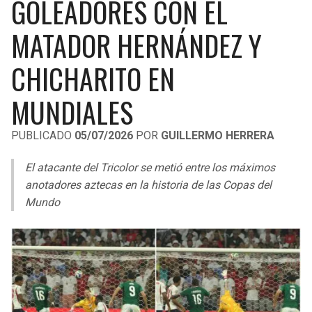
GOLEADORES CON EL
LIGA DE EXPANSIÓN MX
UEFA EUROPA LEAGUE
MATADOR HERNÁNDEZ Y
RAIDERS
CAVALIERS
LEAGUES CUP
UEFA CONFERENCE LEAGUE
CHICHARITO EN
MLS
CHARGERS
PISTONS
MUNDIALES
COPA LIBERTADORES
RAVENS
PACERS
COPA SUDAMERICANA
PUBLICADO
05/07/2026
POR
GUILLERMO HERRERA
BENGALS
BUCKS
LIGA BETPLAY
El atacante del Tricolor se metió entre los máximos
BROWNS
HAWKS
anotadores aztecas en la historia de las Copas del
OTRAS LIGAS
Mundo
STEELERS
HORNETS
TEXANS
HEAT
COLTS
MAGIC