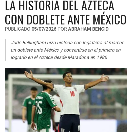
LA HISTORIA DEL AZTECA
LIGA DE EXPANSIÓN MX
UEFA EUROPA LEAGUE
CON DOBLETE ANTE MÉXICO
RAIDERS
CAVALIERS
LEAGUES CUP
UEFA CONFERENCE LEAGUE
PUBLICADO
05/07/2026
POR
ABRAHAM BENCID
MLS
CHARGERS
PISTONS
Jude Bellingham hizo historia con Inglaterra al marcar
COPA LIBERTADORES
RAVENS
PACERS
un doblete ante México y convertirse en el primero en
COPA SUDAMERICANA
lograrlo en el Azteca desde Maradona en 1986
BENGALS
BUCKS
LIGA BETPLAY
BROWNS
HAWKS
OTRAS LIGAS
STEELERS
HORNETS
TEXANS
HEAT
COLTS
MAGIC