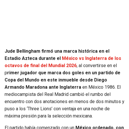
SEAHAWKS
PELICANS
BEARS
SPURS
LIONS
NUGGETS
Jude Bellingham firmó una marca histórica en el
PACKERS
TIMBERWOLVES
Estadio Azteca durante el
México vs Inglaterra de los
octavos de final del Mundial 2026
, al convertirse en el
VIKINGS
THUNDER
p
rimer jugador que marca dos goles en un partido de
Copa del Mundo en este inmueble desde Diego
FALCONS
TRAIL BLAZERS
Armando Maradona ante Inglaterra
en México 1986. El
mediocampista del Real Madrid cambió el rumbo del
PANTHERS
JAZZ
encuentro con dos anotaciones en menos de dos minutos y
puso a los ‘Three Lions’ con ventaja en una noche de
máxima presión para la selección mexicana.
SAINTS
El partido había comenzado con un
México ordenado, con