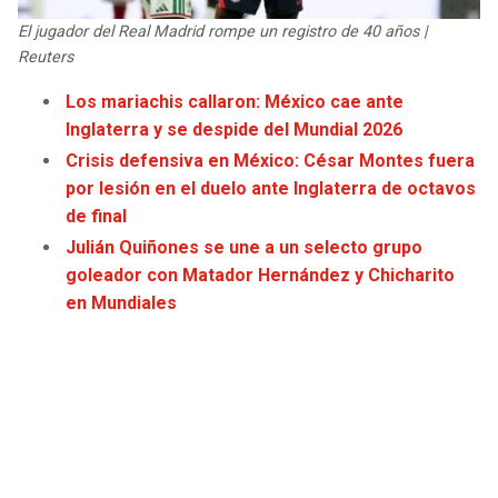
JAGUARS
WIZARDS
El jugador del Real Madrid rompe un registro de 40 años |
Reuters
TITANS
WARRIORS
Los mariachis callaron: México cae ante
Inglaterra y se despide del Mundial 2026
COWBOYS
CLIPPERS
Crisis defensiva en México: César Montes fuera
por lesión en el duelo ante Inglaterra de octavos
GIANTS
LAKERS
de final
Julián Quiñones se une a un selecto grupo
EAGLES
SUNS
goleador con Matador Hernández y Chicharito
en Mundiales
COMMANDERS
KINGS
CARDINALS
MAVERICKS
RAMS
ROCKETS
49ERS
GRIZZLIES