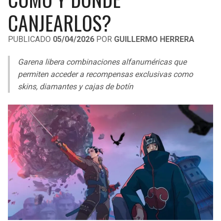
LIGA DE EXPANSIÓN MX
UEFA EUROPA LEAGUE
CANJEARLOS?
RAIDERS
CAVALIERS
LEAGUES CUP
UEFA CONFERENCE LEAGUE
PUBLICADO
05/04/2026
POR
GUILLERMO HERRERA
MLS
CHARGERS
PISTONS
Garena libera combinaciones alfanuméricas que
COPA LIBERTADORES
permiten acceder a recompensas exclusivas como
RAVENS
PACERS
skins, diamantes y cajas de botín
COPA SUDAMERICANA
BENGALS
BUCKS
LIGA BETPLAY
BROWNS
HAWKS
OTRAS LIGAS
STEELERS
HORNETS
TEXANS
HEAT
COLTS
MAGIC