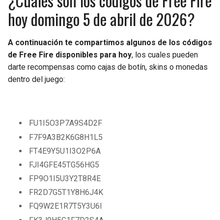
¿Cuáles son los códigos de Free Fire
BUCCANEERS
hoy domingo 5 de abril de 2026?
A continuación te compartimos algunos de los códigos
de Free Fire disponibles para hoy
, los cuales pueden
darte recompensas como cajas de botín, skins o monedas
dentro del juego:
FU1I5O3P7A9S4D2F
F7F9A3B2K6G8H1L5
FT4E9Y5U1I3O2P6A
FJI4GFE45TG56HG5
FP9O1I5U3Y2T8R4E
FR2D7G5T1Y8H6J4K
FQ9W2E1R7T5Y3U6I