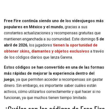
SEAHAWKS
PELICANS
Free Fire continúa siendo uno de los videojuegos más
BEARS
SPURS
populares en México y el mundo
, gracias a sus
constantes actualizaciones y recompensas gratuitas que
LIONS
NUGGETS
mantienen enganchada a su comunidad. Este domingo
5 de
abril de 2026
, los jugadores
tienen la oportunidad de
PACKERS
TIMBERWOLVES
obtener skins, diamantes y objetos exclusivos
a través
de los códigos diarios que lanza Garena.
VIKINGS
THUNDER
Estos códigos se han convertido en una de las formas
FALCONS
TRAIL BLAZERS
más rápidas de mejorar la experiencia dentro del
juego
, ya que permiten acceder a recompensas sin gastar
PANTHERS
JAZZ
dinero. Sin embargo, es importante saber cuáles están
activos, cómo utilizarlos correctamente y qué hacer si no
funcionan, ya que muchos tienen tiempo limitado.
SAINTS