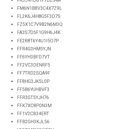
FK3J9H5G1F7D2S4A
FM6N1B8V3C4X7Z9L
FL2K6J4H8G5F3D7S
FZ5X1C7V9B2N6M3Q
FA3S7D5F1G9H6J4K
FE2R8T6Y4U1I5O7P
FFR4G3HM5YJN
FF6YH3BFD7VT
FF2VC3DENRF5
FF7TRD2SQA9F
FF8HG3JK5L0P
FF5B6YUHBVF3
FFR3GT5YJH76
FFK7XC8P0N3M
FF1V2CB34ERT
FFB2GH3KJL56