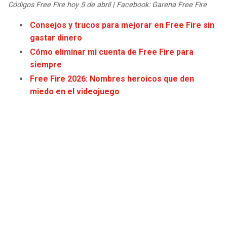
Códigos Free Fire hoy 5 de abril | Facebook: Garena Free Fire
JAGUARS
WIZARDS
Consejos y trucos para mejorar en Free Fire sin
TITANS
WARRIORS
gastar dinero
Cómo eliminar mi cuenta de Free Fire para
COWBOYS
CLIPPERS
siempre
Free Fire 2026: Nombres heroicos que den
GIANTS
LAKERS
miedo en el videojuego
EAGLES
SUNS
COMMANDERS
KINGS
CARDINALS
MAVERICKS
RAMS
ROCKETS
49ERS
GRIZZLIES