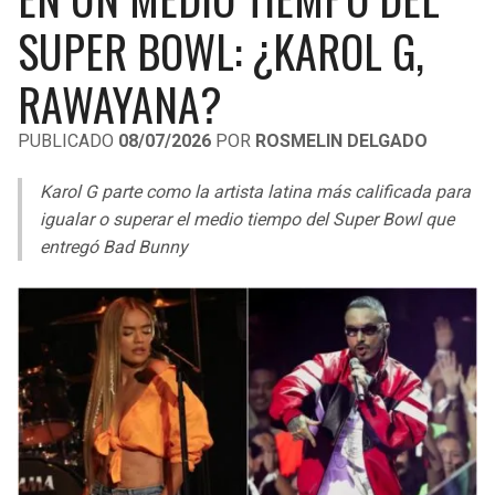
LIGA DE EXPANSIÓN MX
UEFA EUROPA LEAGUE
SUPER BOWL: ¿KAROL G,
RAIDERS
CAVALIERS
LEAGUES CUP
UEFA CONFERENCE LEAGUE
RAWAYANA?
MLS
CHARGERS
PISTONS
PUBLICADO
08/07/2026
POR
ROSMELIN DELGADO
COPA LIBERTADORES
RAVENS
PACERS
Karol G parte como la artista latina más calificada para
COPA SUDAMERICANA
igualar o superar el medio tiempo del Super Bowl que
BENGALS
BUCKS
entregó Bad Bunny
LIGA BETPLAY
BROWNS
HAWKS
OTRAS LIGAS
STEELERS
HORNETS
TEXANS
HEAT
COLTS
MAGIC