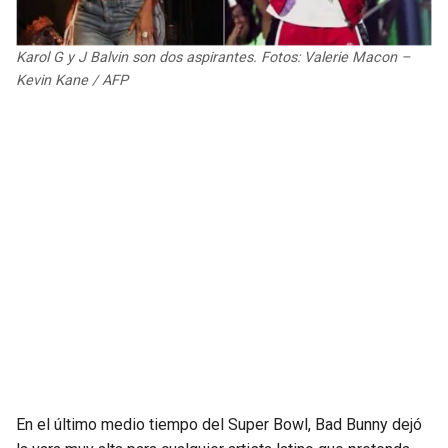
JAGUARS
WIZARDS
Karol G y J Balvin son dos aspirantes. Fotos: Valerie Macon –
TITANS
WARRIORS
Kevin Kane / AFP
COWBOYS
CLIPPERS
GIANTS
LAKERS
EAGLES
SUNS
COMMANDERS
KINGS
CARDINALS
MAVERICKS
RAMS
ROCKETS
En el último medio tiempo del Super Bowl, Bad Bunny dejó
49ERS
GRIZZLIES