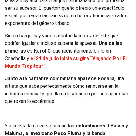
la vara muy alta para cualquier artista latino que pretenda
ser su sucesor. El puertorriqueño ofreció un espectáculo
SEAHAWKS
PELICANS
visual que realzó las raíces de su tierra y homenajeó a los
exponentes del género urbano.
BEARS
SPURS
Sin embargo, hay varios artistas latinos y de élite que
podrían igualar o incluso superar la apuesta.
Una de las
LIONS
NUGGETS
primeras es Karol G
, que recientemente brilló en
Coachella y
el 24 de julio inicia su gira “Viajando Por El
PACKERS
TIMBERWOLVES
Mundo Tropitour”
.
VIKINGS
THUNDER
Junto a la cantante colombiana aparece Rosalía
, una
artista que sabe perfectamente cómo renovarse en la
FALCONS
TRAIL BLAZERS
industria musical y que llama la atención por sus apuestas
que rozan lo excéntrico.
PANTHERS
JAZZ
SAINTS
Y a la lista también se suman
los colombianos J Balvin y
Maluma, el mexicano Peso Pluma y la banda