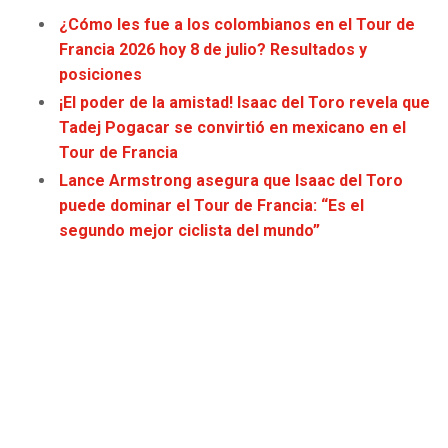
JAGUARS
WIZARDS
¿Cómo les fue a los colombianos en el Tour de
Francia 2026 hoy 8 de julio? Resultados y
TITANS
WARRIORS
posiciones
¡El poder de la amistad! Isaac del Toro revela que
COWBOYS
CLIPPERS
Tadej Pogacar se convirtió en mexicano en el
Tour de Francia
GIANTS
LAKERS
Lance Armstrong asegura que Isaac del Toro
puede dominar el Tour de Francia: “Es el
EAGLES
SUNS
segundo mejor ciclista del mundo”
COMMANDERS
KINGS
CARDINALS
MAVERICKS
RAMS
ROCKETS
49ERS
GRIZZLIES