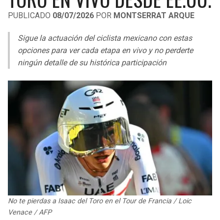
LIGA DE EXPANSIÓN MX
UEFA EUROPA LEAGUE
PUBLICADO
08/07/2026
POR
MONTSERRAT ARQUE
RAIDERS
CAVALIERS
LEAGUES CUP
UEFA CONFERENCE LEAGUE
Sigue la actuación del ciclista mexicano con estas
MLS
opciones para ver cada etapa en vivo y no perderte
CHARGERS
PISTONS
ningún detalle de su histórica participación
COPA LIBERTADORES
RAVENS
PACERS
COPA SUDAMERICANA
BENGALS
BUCKS
LIGA BETPLAY
BROWNS
HAWKS
OTRAS LIGAS
STEELERS
HORNETS
TEXANS
HEAT
No te pierdas a Isaac del Toro en el Tour de Francia / Loic
COLTS
MAGIC
Venace / AFP