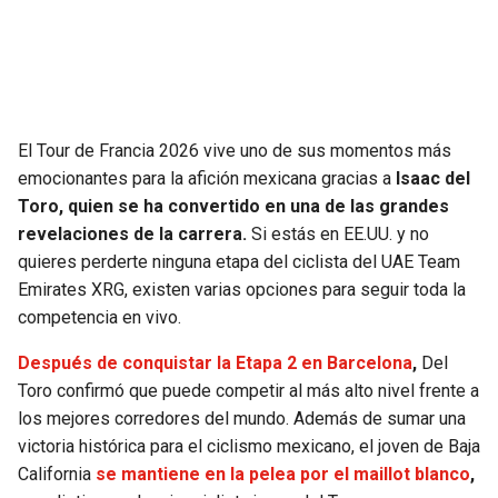
SEAHAWKS
PELICANS
BEARS
SPURS
El Tour de Francia 2026 vive uno de sus momentos más
LIONS
NUGGETS
emocionantes para la afición mexicana gracias a
Isaac del
Toro, quien se ha convertido en una de las grandes
PACKERS
TIMBERWOLVES
revelaciones de la carrera.
Si estás en EE.UU. y no
quieres perderte ninguna etapa del ciclista del UAE Team
VIKINGS
THUNDER
Emirates XRG, existen varias opciones para seguir toda la
competencia en vivo.
FALCONS
TRAIL BLAZERS
Después de conquistar la Etapa 2 en Barcelona
,
Del
PANTHERS
JAZZ
Toro confirmó que puede competir al más alto nivel frente a
los mejores corredores del mundo. Además de sumar una
victoria histórica para el ciclismo mexicano, el joven de Baja
SAINTS
California
se mantiene en la pelea por el maillot blanco
,