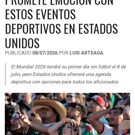
LIGA DE EXPANSIÓN MX
UEFA EUROPA LEAGUE
ESTOS EVENTOS
RAIDERS
CAVALIERS
LEAGUES CUP
UEFA CONFERENCE LEAGUE
DEPORTIVOS EN ESTADOS
MLS
CHARGERS
PISTONS
UNIDOS
COPA LIBERTADORES
RAVENS
PACERS
PUBLICADO
08/07/2026
POR
LUIS ARTEAGA
COPA SUDAMERICANA
BENGALS
BUCKS
El Mundial 2026 tendrá su primer día sin fútbol el 8 de
LIGA BETPLAY
julio, pero Estados Unidos ofrecerá una agenda
BROWNS
HAWKS
deportiva con opciones para todos los aficionados
OTRAS LIGAS
STEELERS
HORNETS
TEXANS
HEAT
COLTS
MAGIC