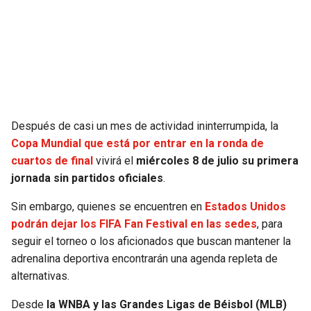
SEAHAWKS
PELICANS
BEARS
SPURS
LIONS
NUGGETS
Después de casi un mes de actividad ininterrumpida, la
PACKERS
TIMBERWOLVES
Copa Mundial que está por entrar en la ronda de
cuartos de final
vivirá el
miércoles 8 de julio su primera
VIKINGS
THUNDER
jornada sin partidos oficiales
.
Sin embargo, quienes se encuentren en
Estados Unidos
FALCONS
TRAIL BLAZERS
podrán dejar los FIFA Fan Festival en las sedes
, para
seguir el torneo o los aficionados que buscan mantener la
PANTHERS
JAZZ
adrenalina deportiva encontrarán una agenda repleta de
alternativas.
SAINTS
Desde
la WNBA y las Grandes Ligas de Béisbol (MLB)