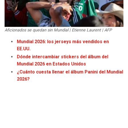
JAGUARS
WIZARDS
TITANS
WARRIORS
Aficionados se quedan sin Mundial | Etienne Laurent | AFP
COWBOYS
CLIPPERS
Mundial 2026: los jerseys más vendidos en
EE.UU.
GIANTS
LAKERS
Dónde intercambiar stickers del álbum del
Mundial 2026 en Estados Unidos
EAGLES
SUNS
¿Cuánto cuesta llenar el álbum Panini del Mundial
2026?
COMMANDERS
KINGS
CARDINALS
MAVERICKS
RAMS
ROCKETS
49ERS
GRIZZLIES