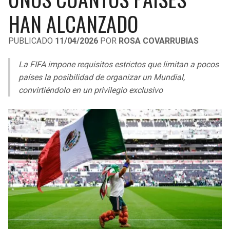
LIGA DE EXPANSIÓN MX
UEFA EUROPA LEAGUE
HAN ALCANZADO
RAIDERS
CAVALIERS
LEAGUES CUP
UEFA CONFERENCE LEAGUE
PUBLICADO
11/04/2026
POR
ROSA COVARRUBIAS
MLS
CHARGERS
PISTONS
La FIFA impone requisitos estrictos que limitan a pocos
COPA LIBERTADORES
países la posibilidad de organizar un Mundial,
RAVENS
PACERS
convirtiéndolo en un privilegio exclusivo
COPA SUDAMERICANA
BENGALS
BUCKS
LIGA BETPLAY
BROWNS
HAWKS
OTRAS LIGAS
STEELERS
HORNETS
TEXANS
HEAT
COLTS
MAGIC