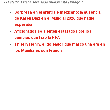
El Estadio Azteca será sede mundialista | Imago 7
JAGUARS
WIZARDS
Sorpresa en el arbitraje mexicano: la ausencia
TITANS
WARRIORS
de Karen Díaz en el Mundial 2026 que nadie
esperaba
COWBOYS
CLIPPERS
Aficionados se sienten estafados por los
cambios que hizo la FIFA
GIANTS
LAKERS
Thierry Henry, el goleador que marcó una era en
los Mundiales con Francia
EAGLES
SUNS
COMMANDERS
KINGS
CARDINALS
MAVERICKS
RAMS
ROCKETS
49ERS
GRIZZLIES