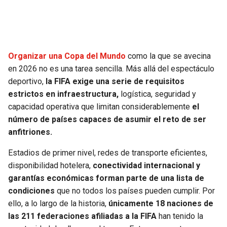
SEAHAWKS
PELICANS
BEARS
SPURS
Organizar una Copa del Mundo
como la que se avecina
en 2026 no es una tarea sencilla. Más allá del espectáculo
LIONS
NUGGETS
deportivo,
la FIFA exige una serie de requisitos
estrictos en infraestructura,
logística, seguridad y
PACKERS
TIMBERWOLVES
capacidad operativa que limitan considerablemente
el
número de países capaces de asumir el reto de ser
VIKINGS
THUNDER
anfitriones.
FALCONS
TRAIL BLAZERS
Estadios de primer nivel, redes de transporte eficientes,
disponibilidad hotelera,
conectividad internacional y
PANTHERS
JAZZ
garantías económicas forman parte de una lista de
condiciones
que no todos los países pueden cumplir. Por
ello, a lo largo de la historia,
únicamente 18 naciones de
SAINTS
las 211 federaciones afiliadas a la FIFA
han tenido la