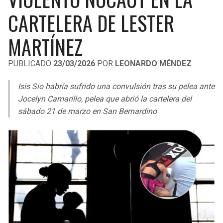
LIGA DE EXPANSIÓN MX
UEFA EUROPA LEAGUE
CARTELERA DE LESTER
RAIDERS
CAVALIERS
LEAGUES CUP
UEFA CONFERENCE LEAGUE
MARTÍNEZ
MLS
CHARGERS
PISTONS
PUBLICADO
23/03/2026
POR
LEONARDO MÉNDEZ
COPA LIBERTADORES
RAVENS
PACERS
Isis Sio habría sufrido una convulsión tras su pelea ante
COPA SUDAMERICANA
Jocelyn Camarillo, pelea que abrió la cartelera del
BENGALS
BUCKS
sábado 21 de marzo en San Bernardino
LIGA BETPLAY
BROWNS
HAWKS
OTRAS LIGAS
STEELERS
HORNETS
TEXANS
HEAT
COLTS
MAGIC