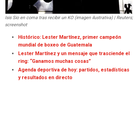
JAGUARS
WIZARDS
Isis Sio en coma tras recibir un KO (imagen ilustrativa) | Reuters;
TITANS
WARRIORS
screenshot
Histórico: Lester Martínez, primer campeón
COWBOYS
CLIPPERS
mundial de boxeo de Guatemala
Lester Martínez y un mensaje que trasciende el
GIANTS
LAKERS
ring: “Ganamos muchas cosas”
Agenda deportiva de hoy: partidos, estadísticas
EAGLES
SUNS
y resultados en directo
COMMANDERS
KINGS
CARDINALS
MAVERICKS
RAMS
ROCKETS
49ERS
GRIZZLIES