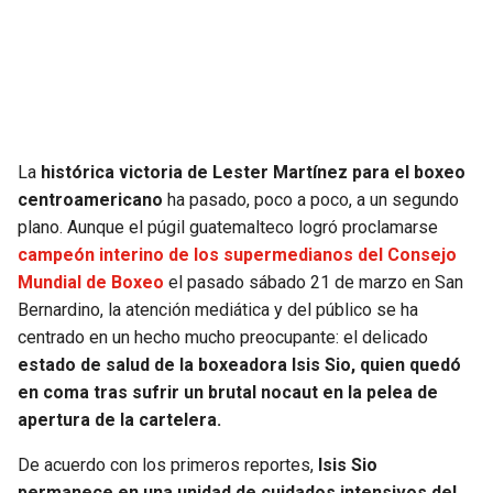
SEAHAWKS
PELICANS
BEARS
SPURS
LIONS
NUGGETS
La
histórica victoria de Lester Martínez para el boxeo
centroamericano
ha pasado, poco a poco, a un segundo
PACKERS
TIMBERWOLVES
plano. Aunque el púgil guatemalteco logró proclamarse
campeón interino de los supermedianos del Consejo
VIKINGS
THUNDER
Mundial de Boxeo
el pasado sábado 21 de marzo en San
Bernardino, la atención mediática y del público se ha
FALCONS
TRAIL BLAZERS
centrado en un hecho mucho preocupante: el delicado
estado de salud de la boxeadora Isis Sio, quien quedó
PANTHERS
JAZZ
en coma tras sufrir un brutal nocaut en la pelea de
apertura de la cartelera.
SAINTS
De acuerdo con los primeros reportes,
Isis Sio
permanece en una unidad de cuidados intensivos del