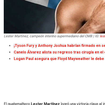
Lester Martínez, campeón interino supermediano del CMB | IG:
les
¡Tyson Fury y Anthony Joshua habrían firmado en s
Canelo Álvarez alista su regreso tras cirugía en e
Logan Paul asegura que Floyd Mayweather le debe 
El guatemalteco
Lester Martínez
logró una victoria clave al