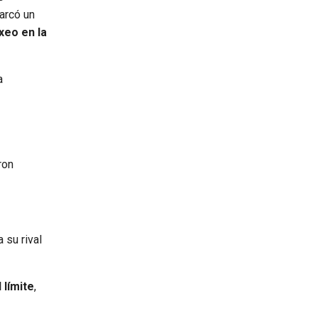
arcó un
xeo en la
a
ron
 su rival
 límite
,