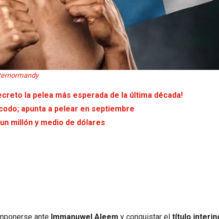
ternormandy
ecreto la pelea más esperada de la última década!
l codo; apunta a pelear en septiembre
un millón y medio de dólares
 imponerse ante
Immanuwel Aleem
y conquistar el
título interin