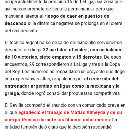
ocupa actualmente la posición 15 de LaLiga, una zona que
aún no compromete de lleno la permanencia, pero que
SEAHAWKS
PELICANS
mantiene latente el
riesgo de caer en puestos de
descenso
si la dinámica negativa se prolonga en el cierre
BEARS
SPURS
del campeonato.
LIONS
NUGGETS
El técnico argentino se despide del banquillo nervionense
después de dirigir
32 partidos oficiales, con un balance
PACKERS
TIMBERWOLVES
de 10 victorias, siete empates y 15 derrotas
. De esos
encuentros, 29 correspondieron a LaLiga y tres a la Copa
del Rey. Los números no respaldaron un proyecto que llegó
VIKINGS
THUNDER
con expectativas altas, respaldado por el
recorrido del
entrenador argentino en ligas como la mexicana y la
FALCONS
TRAIL BLAZERS
griega
, donde logró consolidar propuestas competitivas.
PANTHERS
JAZZ
El Sevilla acompañó el anuncio con un comunicado breve en
el que
agradeció el trabajo de Matías Almeyda y de su
SAINTS
cuerpo técnico durante los últimos ocho meses
. La
entidad también dejó claro que la decisión respondió