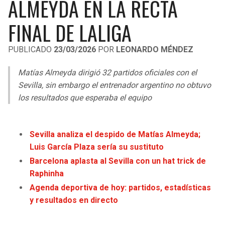
ALMEYDA EN LA RECTA
LIGA DE EXPANSIÓN MX
UEFA EUROPA LEAGUE
FINAL DE LALIGA
RAIDERS
CAVALIERS
LEAGUES CUP
UEFA CONFERENCE LEAGUE
PUBLICADO
23/03/2026
POR
LEONARDO MÉNDEZ
MLS
CHARGERS
PISTONS
Matías Almeyda dirigió 32 partidos oficiales con el
COPA LIBERTADORES
RAVENS
PACERS
Sevilla, sin embargo el entrenador argentino no obtuvo
COPA SUDAMERICANA
los resultados que esperaba el equipo
BENGALS
BUCKS
LIGA BETPLAY
BROWNS
HAWKS
Sevilla analiza el despido de Matías Almeyda;
OTRAS LIGAS
Luis García Plaza sería su sustituto
STEELERS
HORNETS
Barcelona aplasta al Sevilla con un hat trick de
Raphinha
TEXANS
HEAT
Agenda deportiva de hoy: partidos, estadísticas
y resultados en directo
COLTS
MAGIC