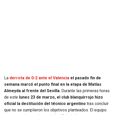
JAGUARS
WIZARDS
TITANS
WARRIORS
COWBOYS
CLIPPERS
GIANTS
LAKERS
EAGLES
SUNS
COMMANDERS
KINGS
La
derrota de 0-2 ante el Valencia
el pasado fin de
semana marcó el punto final en la etapa de Matías
CARDINALS
MAVERICKS
Almeyda al frente del Sevilla
. Durante las primeras horas
de este
lunes 23 de marzo, el club blanquirrojo hizo
RAMS
ROCKETS
oficial la destitución del técnico argentino
tras concluir
que no se cumplieron los objetivos planteados. El equipo
49ERS
GRIZZLIES