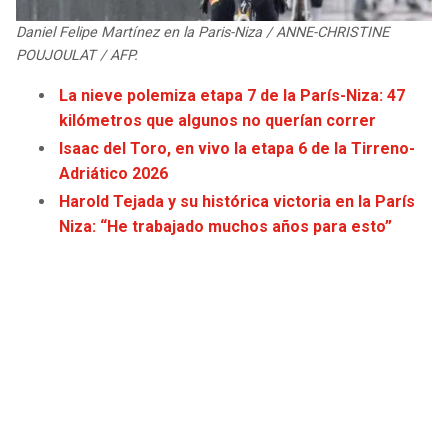
JAGUARS
WIZARDS
Daniel Felipe Martínez en la Paris-Niza / ANNE-CHRISTINE
POUJOULAT / AFP.
TITANS
WARRIORS
La nieve polemiza etapa 7 de la París-Niza: 47
kilómetros que algunos no querían correr
COWBOYS
CLIPPERS
Isaac del Toro, en vivo la etapa 6 de la Tirreno-
Adriático 2026
GIANTS
LAKERS
Harold Tejada y su histórica victoria en la París
Niza: “He trabajado muchos años para esto”
EAGLES
SUNS
COMMANDERS
KINGS
CARDINALS
MAVERICKS
RAMS
ROCKETS
49ERS
GRIZZLIES