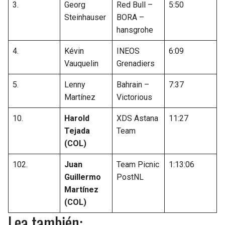
3.
Georg
Red Bull –
5:50
Steinhauser
BORA –
hansgrohe
4.
Kévin
INEOS
6:09
Vauquelin
Grenadiers
5.
Lenny
Bahrain –
7:37
Martínez
Victorious
10.
Harold
XDS Astana
11:27
Tejada
Team
(COL)
102.
Juan
Team Picnic
1:13:06
Guillermo
PostNL
Martínez
(COL)
Lea también: