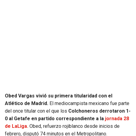
SEAHAWKS
PELICANS
BEARS
SPURS
LIONS
NUGGETS
PACKERS
TIMBERWOLVES
VIKINGS
THUNDER
FALCONS
TRAIL BLAZERS
Obed Vargas vivió su primera titularidad con el
Atlético de Madrid.
El mediocampista mexicano fue parte
PANTHERS
JAZZ
del once titular con el que los
Colchoneros derrotaron 1-
0 al Getafe en partido correspondiente a la
jornada 28
SAINTS
de LaLiga.
Obed, refuerzo rojiblanco desde inicios de
febrero, disputó 74 minutos en el Metropolitano.