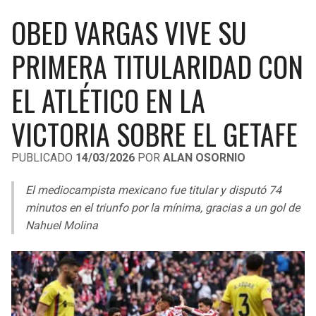
LIGA DE EXPANSIÓN MX
UEFA EUROPA LEAGUE
OBED VARGAS VIVE SU
RAIDERS
CAVALIERS
LEAGUES CUP
UEFA CONFERENCE LEAGUE
PRIMERA TITULARIDAD CON
MLS
CHARGERS
PISTONS
EL ATLÉTICO EN LA
COPA LIBERTADORES
RAVENS
PACERS
VICTORIA SOBRE EL GETAFE
COPA SUDAMERICANA
BENGALS
BUCKS
PUBLICADO
14/03/2026
POR
ALAN OSORNIO
LIGA BETPLAY
BROWNS
HAWKS
El mediocampista mexicano fue titular y disputó 74
OTRAS LIGAS
minutos en el triunfo por la mínima, gracias a un gol de
STEELERS
HORNETS
Nahuel Molina
TEXANS
HEAT
COLTS
MAGIC