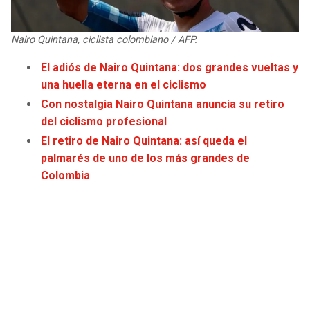
JAGUARS
WIZARDS
Nairo Quintana, ciclista colombiano / AFP.
TITANS
WARRIORS
El adiós de Nairo Quintana: dos grandes vueltas y
una huella eterna en el ciclismo
COWBOYS
CLIPPERS
Con nostalgia Nairo Quintana anuncia su retiro
GIANTS
LAKERS
del ciclismo profesional
El retiro de Nairo Quintana: así queda el
EAGLES
SUNS
palmarés de uno de los más grandes de
Colombia
COMMANDERS
KINGS
CARDINALS
MAVERICKS
RAMS
ROCKETS
49ERS
GRIZZLIES