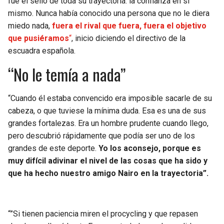
fue el sello de toda su trayectoria: la confianza en sí
BUCCANEERS
mismo. Nunca había conocido una persona que no le diera
miedo nada,
fuera el rival que fuera, fuera el objetivo
que pusiéramos
“
, inicio diciendo el directivo de la
escuadra española.
“No le temía a nada”
“Cuando él estaba convencido era imposible sacarle de su
cabeza, o que tuviese la mínima duda. Esa es una de sus
grandes fortalezas. Era un hombre prudente cuando llego,
pero descubrió rápidamente que podía ser uno de los
grandes de este deporte.
Yo los aconsejo, porque es
muy difícil adivinar el nivel de las cosas que ha sido y
que ha hecho nuestro amigo Nairo en la trayectoria”.
“”Si tienen paciencia miren el procycling y que repasen