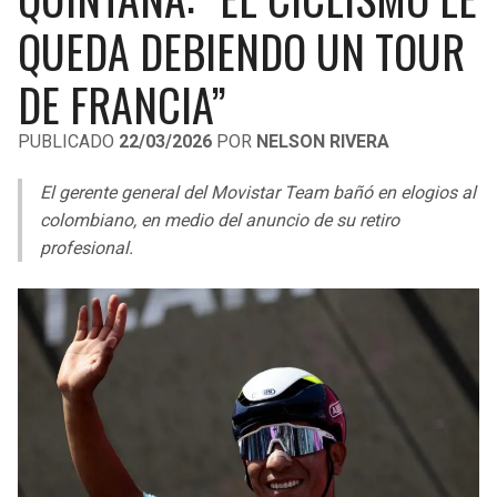
LIGA DE EXPANSIÓN MX
UEFA EUROPA LEAGUE
QUEDA DEBIENDO UN TOUR
RAIDERS
CAVALIERS
LEAGUES CUP
UEFA CONFERENCE LEAGUE
DE FRANCIA”
MLS
CHARGERS
PISTONS
PUBLICADO
22/03/2026
POR
NELSON RIVERA
COPA LIBERTADORES
RAVENS
PACERS
El gerente general del Movistar Team bañó en elogios al
COPA SUDAMERICANA
colombiano, en medio del anuncio de su retiro
BENGALS
BUCKS
profesional.
LIGA BETPLAY
BROWNS
HAWKS
OTRAS LIGAS
STEELERS
HORNETS
TEXANS
HEAT
COLTS
MAGIC