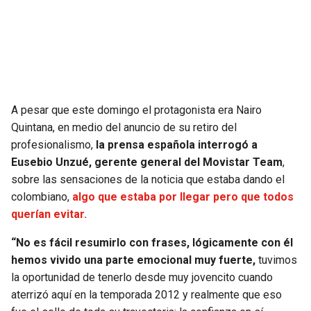
SEAHAWKS
PELICANS
BEARS
SPURS
LIONS
NUGGETS
A pesar que este domingo el protagonista era Nairo
Quintana, en medio del anuncio de su retiro del
PACKERS
TIMBERWOLVES
profesionalismo,
la prensa española interrogó a
Eusebio Unzué, gerente general del Movistar Team
,
VIKINGS
THUNDER
sobre las sensaciones de la noticia que estaba dando el
colombiano,
algo que estaba por llegar pero que todos
FALCONS
TRAIL BLAZERS
querían evitar.
“No es fácil resumirlo con frases, lógicamente con él
PANTHERS
JAZZ
hemos vivido una parte emocional muy fuerte,
tuvimos
la oportunidad de tenerlo desde muy jovencito cuando
SAINTS
aterrizó aquí en la temporada 2012 y realmente que eso