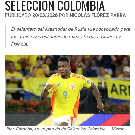
SELECCIÓN COLOMBIA
LIGA DE EXPANSIÓN MX
UEFA EUROPA LEAGUE
PUBLICADO
20/03/2026
POR
NICOLÁS FLÓREZ PARRA
RAIDERS
CAVALIERS
LEAGUES CUP
UEFA CONFERENCE LEAGUE
El delantero del Krasnodar de Rusia fue convocado para
MLS
CHARGERS
PISTONS
los amistosos estelares de marzo frente a Croacia y
Francia.
COPA LIBERTADORES
RAVENS
PACERS
COPA SUDAMERICANA
BENGALS
BUCKS
LIGA BETPLAY
BROWNS
HAWKS
OTRAS LIGAS
STEELERS
HORNETS
TEXANS
HEAT
COLTS
MAGIC
Jhon Córdoba, en un partido de Selección Colombia. – Vizzor