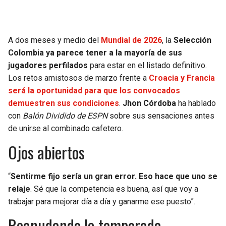
SEAHAWKS
PELICANS
A dos meses y medio del
Mundial de 2026
, la
Selección
BEARS
SPURS
Colombia ya parece tener a la mayoría de sus
jugadores perfilados
para estar en el listado definitivo.
LIONS
NUGGETS
Los retos amistosos de marzo frente a
Croacia y Francia
será la oportunidad para que los convocados
PACKERS
TIMBERWOLVES
demuestren sus condiciones
.
Jhon Córdoba
ha hablado
con
Balón Dividido de ESPN
sobre sus sensaciones antes
VIKINGS
THUNDER
de unirse al combinado cafetero.
Ojos abiertos
FALCONS
TRAIL BLAZERS
“
Sentirme fijo sería un gran error. Eso hace que uno se
PANTHERS
JAZZ
relaje
. Sé que la competencia es buena, así que voy a
trabajar para mejorar día a día y ganarme ese puesto”.
SAINTS
Reanudando la temporada