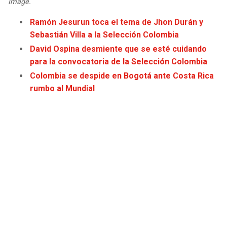
Image.
JAGUARS
WIZARDS
Ramón Jesurun toca el tema de Jhon Durán y
Sebastián Villa a la Selección Colombia
TITANS
WARRIORS
David Ospina desmiente que se esté cuidando
para la convocatoria de la Selección Colombia
COWBOYS
CLIPPERS
Colombia se despide en Bogotá ante Costa Rica
rumbo al Mundial
GIANTS
LAKERS
EAGLES
SUNS
COMMANDERS
KINGS
CARDINALS
MAVERICKS
RAMS
ROCKETS
49ERS
GRIZZLIES