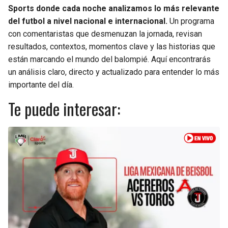
Sports donde cada noche analizamos lo más relevante
JAGUARS
WIZARDS
del futbol a nivel nacional e internacional.
Un programa
con comentaristas que desmenuzan la jornada, revisan
TITANS
WARRIORS
resultados, contextos, momentos clave y las historias que
están marcando el mundo del balompié. Aquí encontrarás
COWBOYS
CLIPPERS
un análisis claro, directo y actualizado para entender lo más
importante del día.
GIANTS
LAKERS
Te puede interesar:
EAGLES
SUNS
COMMANDERS
KINGS
CARDINALS
MAVERICKS
RAMS
ROCKETS
49ERS
GRIZZLIES