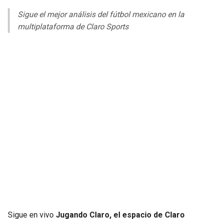
LIGA DE EXPANSIÓN MX
UEFA EUROPA LEAGUE
Sigue el mejor análisis del fútbol mexicano en la
RAIDERS
CAVALIERS
multiplataforma de Claro Sports
LEAGUES CUP
UEFA CONFERENCE LEAGUE
MLS
CHARGERS
PISTONS
COPA LIBERTADORES
RAVENS
PACERS
COPA SUDAMERICANA
BENGALS
BUCKS
LIGA BETPLAY
BROWNS
HAWKS
OTRAS LIGAS
STEELERS
HORNETS
TEXANS
HEAT
COLTS
MAGIC
Sigue en vivo
Jugando Claro, el espacio de Claro