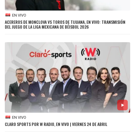
SEAHAWKS
PELICANS
EN VIVO
ACEREROS DE MONCLOVA VS TOROS DE TIJUANA, EN VIVO: TRANSMISIÓN
DEL JUEGO DE LA LIGA MEXICANA DE BÉISBOL 2026
BEARS
SPURS
LIONS
NUGGETS
PACKERS
TIMBERWOLVES
VIKINGS
THUNDER
FALCONS
TRAIL BLAZERS
PANTHERS
JAZZ
EN VIVO
SAINTS
CLARO SPORTS POR W RADIO, EN VIVO | VIERNES 24 DE ABRIL