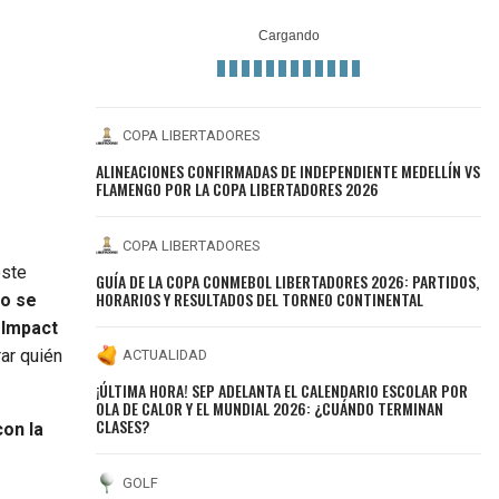
COPA LIBERTADORES
ALINEACIONES CONFIRMADAS DE INDEPENDIENTE MEDELLÍN VS
FLAMENGO POR LA COPA LIBERTADORES 2026
COPA LIBERTADORES
ste
GUÍA DE LA COPA CONMEBOL LIBERTADORES 2026: PARTIDOS,
HORARIOS Y RESULTADOS DEL TORNEO CONTINENTAL
ro se
 Impact
ar quién
ACTUALIDAD
¡ÚLTIMA HORA! SEP ADELANTA EL CALENDARIO ESCOLAR POR
OLA DE CALOR Y EL MUNDIAL 2026: ¿CUÁNDO TERMINAN
CLASES?
on la
GOLF