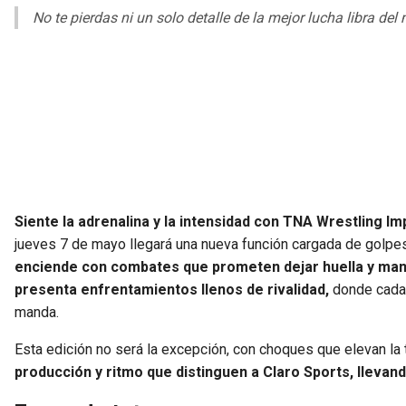
No te pierdas ni un solo detalle de la mejor lucha libra de
Siente la adrenalina y la intensidad con TNA Wrestling Im
jueves 7 de mayo llegará una nueva función cargada de golpes
enciende con combates que prometen dejar huella y mante
presenta enfrentamientos llenos de rivalidad,
donde cada 
manda.
Esta edición no será la excepción, con choques que elevan la 
producción y ritmo que distinguen a Claro Sports, llevando