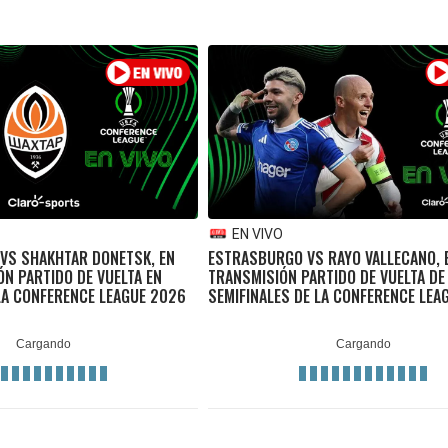
EN VIVO
 VS SHAKHTAR DONETSK, EN
ESTRASBURGO VS RAYO VALLECANO, E
ÓN PARTIDO DE VUELTA EN
TRANSMISIÓN PARTIDO DE VUELTA DE
LA CONFERENCE LEAGUE 2026
SEMIFINALES DE LA CONFERENCE LEA