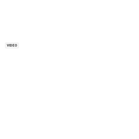
VIDEO