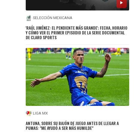
SELECCIÓN MEXICANA
'RAÚL JIMÉNEZ: EL PENDIENTE MÁS GRANDE'; FECHA, HORARIO
Y CÓMO VER EL PRIMER EPISODIO DE LA SERIE DOCUMENTAL
DE CLARO SPORTS
LIGA MX
ANTUNA, SOBRE SU BAJÓN DE JUEGO ANTES DE LLEGAR A
PUMAS: "ME AYUDÓ A SER MÁS HUMILDE"