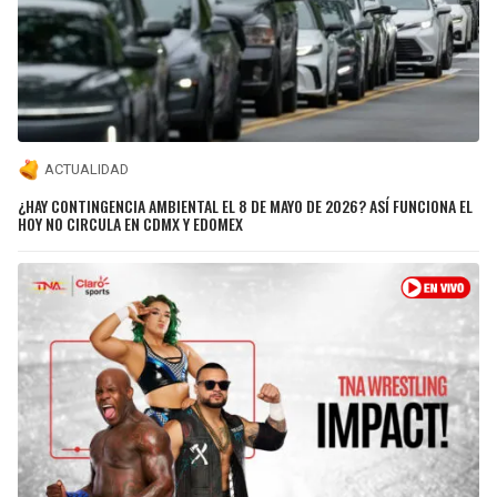
ACTUALIDAD
¿HAY CONTINGENCIA AMBIENTAL EL 8 DE MAYO DE 2026? ASÍ FUNCIONA EL
HOY NO CIRCULA EN CDMX Y EDOMEX