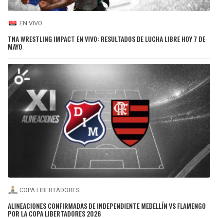
EN VIVO
TNA WRESTLING IMPACT EN VIVO: RESULTADOS DE LUCHA LIBRE HOY 7 DE
MAYO
COPA LIBERTADORES
ALINEACIONES CONFIRMADAS DE INDEPENDIENTE MEDELLÍN VS FLAMENGO
POR LA COPA LIBERTADORES 2026