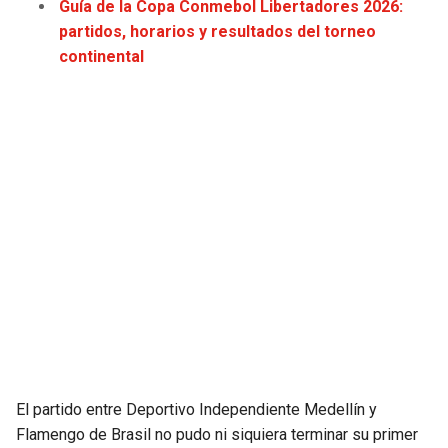
Guía de la Copa Conmebol Libertadores 2026:
partidos, horarios y resultados del torneo
SEAHAWKS
PELICANS
continental
BEARS
SPURS
LIONS
NUGGETS
PACKERS
TIMBERWOLVES
VIKINGS
THUNDER
FALCONS
TRAIL BLAZERS
PANTHERS
JAZZ
SAINTS
El partido entre Deportivo Independiente Medellín y
Flamengo de Brasil no pudo ni siquiera terminar su primer