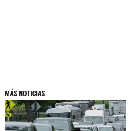
MÁS NOTICIAS