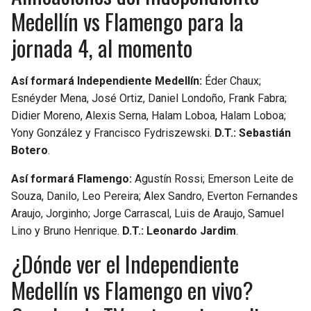
Medellín vs Flamengo para la
jornada 4, al momento
Así formará Independiente Medellín:
Éder Chaux;
Esnéyder Mena, José Ortiz, Daniel Londoño, Frank Fabra;
Didier Moreno, Alexis Serna, Halam Loboa, Halam Loboa;
Yony González y Francisco Fydriszewski.
D.T.: Sebastián
Botero
.
Así formará Flamengo:
Agustín Rossi; Emerson Leite de
Souza, Danilo, Leo Pereira; Alex Sandro, Everton Fernandes
Araujo, Jorginho; Jorge Carrascal, Luis de Araujo, Samuel
Lino y Bruno Henrique.
D.T.: Leonardo Jardim
.
¿Dónde ver el Independiente
Medellín vs Flamengo en vivo?