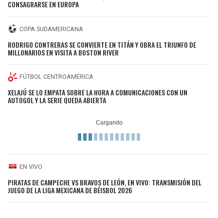
CONSAGRARSE EN EUROPA
COPA SUDAMERICANA
RODRIGO CONTRERAS SE CONVIERTE EN TITÁN Y OBRA EL TRIUNFO DE
MILLONARIOS EN VISITA A BOSTON RIVER
FÚTBOL CENTROAMÉRICA
XELAJÚ SE LO EMPATA SOBRE LA HORA A COMUNICACIONES CON UN
AUTOGOL Y LA SERIE QUEDA ABIERTA
EN VIVO
PIRATAS DE CAMPECHE VS BRAVOS DE LEÓN, EN VIVO: TRANSMISIÓN DEL
JUEGO DE LA LIGA MEXICANA DE BÉISBOL 2026