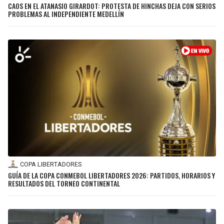
CAOS EN EL ATANASIO GIRARDOT: PROTESTA DE HINCHAS DEJA CON SERIOS
PROBLEMAS AL INDEPENDIENTE MEDELLÍN
COPA LIBERTADORES
GUÍA DE LA COPA CONMEBOL LIBERTADORES 2026: PARTIDOS, HORARIOS Y
RESULTADOS DEL TORNEO CONTINENTAL