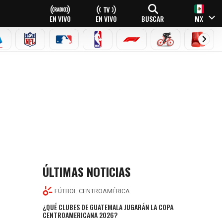
EN VIVO
EN VIVO
BUSCAR
MX
EAGUE
ERIE A
NFL
MLB
NBA
FÓRMULA 1
CICLISMO
BOXEO
ÚLTIMAS NOTICIAS
FÚTBOL CENTROAMÉRICA
¿QUÉ CLUBES DE GUATEMALA JUGARÁN LA COPA
CENTROAMERICANA 2026?