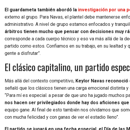
El guardameta también abordó la
investigación por una p
externo al grupo. Para Navas, el plantel debe mantenerse enfoc
administrativo. A nivel de grupo estamos enfocados y tranquilo
árbitros tienen mucho que pensar con decisiones muy r
corresponde a cada cuerpo técnico y eso va más allá de la dec
partido como estos. Confiamos en su trabajo, en su lealtad y q
gente a disfrutar”.
El clásico capitalino, un partido espe
Más allá del contexto competitivo,
Keylor Navas reconoció q
señaló que los clásicos tienen una carga emocional distinta y 
“Para mí es especial. a pesar de que uno ha jugado muchos pa
nos hacen ser privilegiados donde hay dos aficiones que 
equipo gane. Al final de esto también nos olvidamos que somo
con mucha felicidad y con ganas de ver el estadio lleno”.
El partido se jugará en una fecha especial, el Día de las 