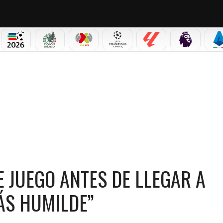
PICOS
MUNDIAL 2026
SELECCIÓN MEXICANA
LIGA MX
CHAMPIONS LEAGUE
LALIGA
PREMIER L
S
DE LLEGAR A PUMAS: “ME AYUDÓ A SER MÁS HUMILDE”
 JUEGO ANTES DE LLEGAR A
ÁS HUMILDE”