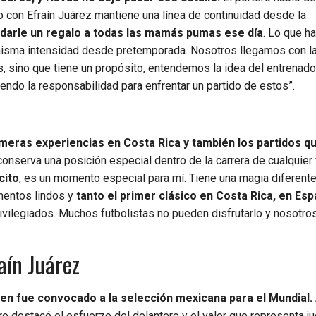
bajo con Efraín Juárez mantiene una línea de continuidad desde la
darle un regalo a todas las mamás pumas ese día
. Lo que h
a misma intensidad desde pretemporada. Nosotros llegamos con 
, sino que tiene un propósito, entendemos la idea del entrenado
do la responsabilidad para enfrentar un partido de estos”.
meras experiencias en Costa Rica y también los partidos q
onserva una posición especial dentro de la carrera de cualquier f
cito
, es un momento especial para mí. Tiene una magia diferente
mentos lindos y
tanto el primer clásico en Costa Rica, en Esp
rivilegiados. Muchos futbolistas no pueden disfrutarlo y nosotro
aín Juárez
ien fue convocado a la selección mexicana para el Mundial.
o destacó el esfuerzo del delantero y el valor que representa ju