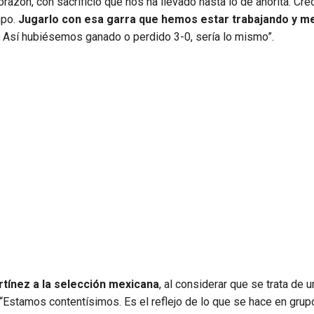
corazón, con sacrificio que nos ha llevado hasta lo de ahorita. Cr
mpo.
Jugarlo con esa garra que hemos estar trabajando y m
e. Así hubiésemos ganado o perdido 3-0, sería lo mismo”.
tínez a la selección mexicana
, al considerar que se trata de u
 “Estamos contentísimos. Es el reflejo de lo que se hace en grup