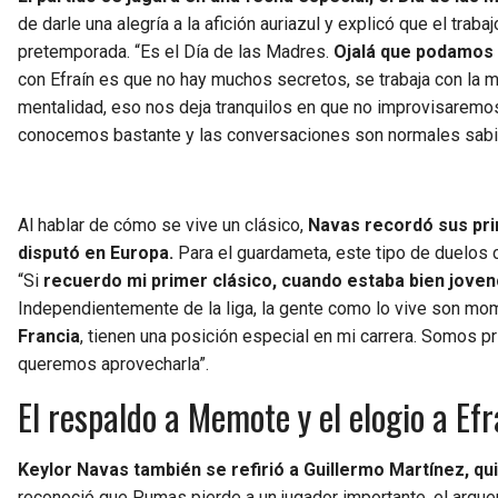
de darle una alegría a la afición auriazul y explicó que el tra
pretemporada. “Es el Día de las Madres.
Ojalá que podamos 
con Efraín es que no hay muchos secretos, se trabaja con l
mentalidad, eso nos deja tranquilos en que no improvisaremos
conocemos bastante y las conversaciones son normales sabien
Al hablar de cómo se vive un clásico,
Navas recordó sus pri
disputó en Europa.
Para el guardameta, este tipo de duelos c
“Si
recuerdo mi primer clásico, cuando estaba bien joven
Independientemente de la liga, la gente como lo vive son mo
Francia
, tienen una posición especial en mi carrera. Somos p
queremos aprovecharla”.
El respaldo a Memote y el elogio a Efr
Keylor Navas también se refirió a Guillermo Martínez, qu
reconoció que Pumas pierde a un jugador importante, el arquer