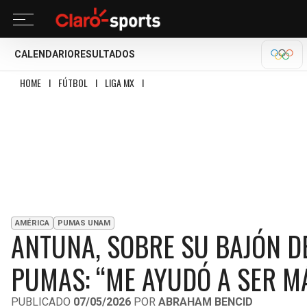
CALENDARIO
RESULTADOS
OLÍM
HOME
I
FÚTBOL
I
LIGA MX
I
ANTUNA, SOBRE SU BAJÓN DE JUEGO ANTES 
AMÉRICA
PUMAS UNAM
ANTUNA, SOBRE SU BAJÓN DE
PUMAS: “ME AYUDÓ A SER M
PUBLICADO
07/05/2026
POR
ABRAHAM BENCID