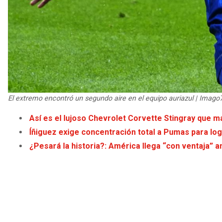
El extremo encontró un segundo aire en el equipo auriazul | Imago
Así es el lujoso Chevrolet Corvette Stingray que m
Íñiguez exige concentración total a Pumas para log
¿Pesará la historia?: América llega “con ventaja” a