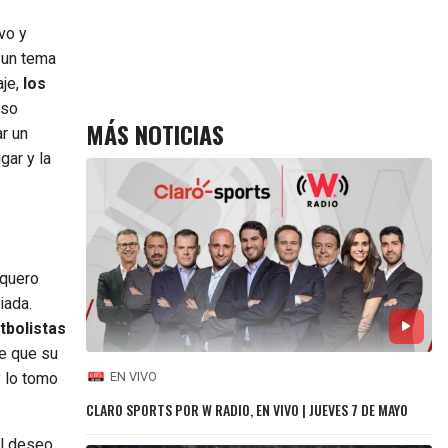
vo y
s un tema
aje,
los
Eso
MÁS NOTICIAS
ar un
gar y la
rquero
iada.
tbolistas
re que su
y lo tomo
EN VIVO
CLARO SPORTS POR W RADIO, EN VIVO | JUEVES 7 DE MAYO
el deseo