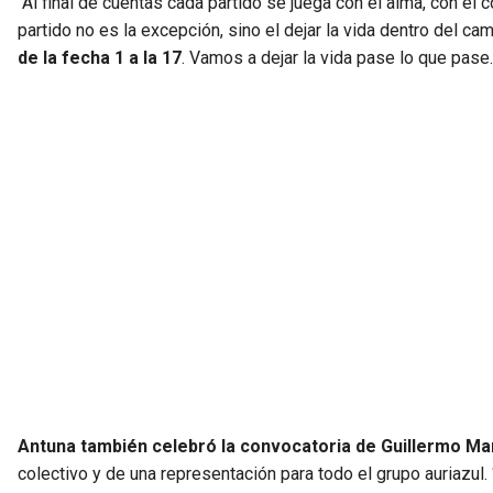
“Al final de cuentas cada partido se juega con el alma, con el 
partido no es la excepción, sino el dejar la vida dentro del ca
de la fecha 1 a la 17
. Vamos a dejar la vida pase lo que pas
Antuna también celebró la convocatoria de Guillermo Mar
colectivo y de una representación para todo el grupo auriazul.