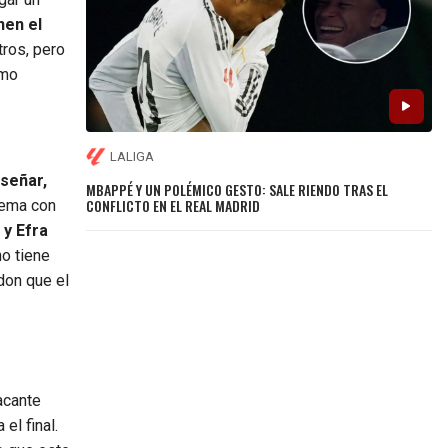
nen el
tros, pero
emo
LALIGA
nseñar,
MBAPPÉ Y UN POLÉMICO GESTO: SALE RIENDO TRAS EL
CONFLICTO EN EL REAL MADRID
stema con
 y Efra
no tiene
don que el
acante
el final.