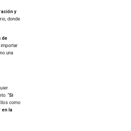
ración y
rio, donde
n de
 importar
omo una
uier
to. “
Si
Ellos como
 en la