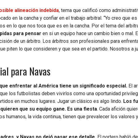
osible alineación indebida
, tema que calificó como administrati
ado en la cancha y confiar en el trabajo arbitral. “Yo creo que e
s en lo que nos toca que es en la cancha. Por el tema del arbitr
ápidas para pensar
en si un equipo hace un cambio bien o mal. 
isión de un árbitro. Los árbitros son profesionales para enfrent
ue piten lo que consideren y que sea en el partido. Nosotros a ju
cial para Navas
ue enfrentar al América tiene un significado especial.
El a
que los futbolistas deben vivirlos como una oportunidad privileg
rtidos en muchos lugares. Jugar un clásico es algo lindo.
Los fu
quieren que su equipo gane. Es una fiesta
. Cada afición quie
s humanos, la vida continua, tienen que prevalecer los valores 
Madres, y Navas no dejó pasar ese detalle.
El portero habló d