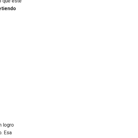
eo que este
etiendo
n logro
o. Esa