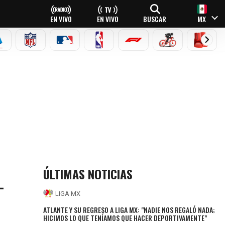
EN VIVO
EN VIVO
BUSCAR
MX
EAGUE
ERIE A
NFL
MLB
NBA
FÓRMULA 1
CICLISMO
BOXEO
ÚLTIMAS NOTICIAS
L
LIGA MX
ATLANTE Y SU REGRESO A LIGA MX: "NADIE NOS REGALÓ NADA;
HICIMOS LO QUE TENÍAMOS QUE HACER DEPORTIVAMENTE"