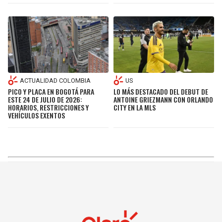
ACTUALIDAD COLOMBIA
US
PICO Y PLACA EN BOGOTÁ PARA
LO MÁS DESTACADO DEL DEBUT DE
ESTE 24 DE JULIO DE 2026:
ANTOINE GRIEZMANN CON ORLANDO
HORARIOS, RESTRICCIONES Y
CITY EN LA MLS
VEHÍCULOS EXENTOS