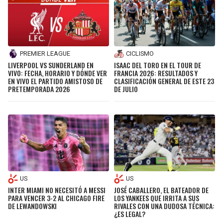
PREMIER LEAGUE
CICLISMO
LIVERPOOL VS SUNDERLAND EN
ISAAC DEL TORO EN EL TOUR DE
VIVO: FECHA, HORARIO Y DÓNDE VER
FRANCIA 2026: RESULTADOS Y
EN VIVO EL PARTIDO AMISTOSO DE
CLASIFICACIÓN GENERAL DE ESTE 23
PRETEMPORADA 2026
DE JULIO
US
US
INTER MIAMI NO NECESITÓ A MESSI
JOSÉ CABALLERO, EL BATEADOR DE
PARA VENCER 3-2 AL CHICAGO FIRE
LOS YANKEES QUE IRRITA A SUS
DE LEWANDOWSKI
RIVALES CON UNA DUDOSA TÉCNICA:
¿ES LEGAL?