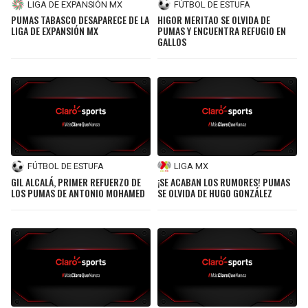
BUCCANEERS
LIGA DE EXPANSIÓN MX
FÚTBOL DE ESTUFA
PUMAS TABASCO DESAPARECE DE LA
HIGOR MERITAO SE OLVIDA DE
LIGA DE EXPANSIÓN MX
PUMAS Y ENCUENTRA REFUGIO EN
GALLOS
FÚTBOL DE ESTUFA
LIGA MX
GIL ALCALÁ, PRIMER REFUERZO DE
¡SE ACABAN LOS RUMORES! PUMAS
LOS PUMAS DE ANTONIO MOHAMED
SE OLVIDA DE HUGO GONZÁLEZ