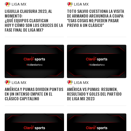
LIGA MX
LIGA MX
LIGUILLA CLAUSURA 2023, AL
TOTO SALVIO CUESTIONA LA VISITA
MOMENTO:
DE ARMANDO ARCHUNDIA A COAPA:
¿QUÉ EQUIPOS CLASIFICAN
"ESAS COSAS NO PUEDEN PASAR
HOY Y CÓMO SON LOS CRUCES DE LA
PREVIO A UN CLÁSICO"
FASE FINAL DE LIGA MX?
LIGA MX
LIGA MX
AMÉRICA Y PUMAS DIVIDEN PUNTOS
AMÉRICA VS PUMAS: RESUMEN,
EN UN INTENSO EMPATE EN EL
RESULTADO Y GOLES DEL PARTIDO
CLÁSICO CAPITALINO
DE LIGA MX 2023