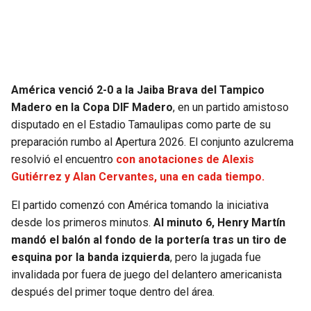
SEAHAWKS
PELICANS
BEARS
SPURS
América venció 2-0 a la Jaiba Brava del Tampico
LIONS
NUGGETS
Madero en la Copa DIF Madero
, en un partido amistoso
disputado en el Estadio Tamaulipas como parte de su
PACKERS
TIMBERWOLVES
preparación rumbo al Apertura 2026. El conjunto azulcrema
resolvió el encuentro
con anotaciones de Alexis
VIKINGS
THUNDER
Gutiérrez y Alan Cervantes, una en cada tiempo.
El partido comenzó con América tomando la iniciativa
FALCONS
TRAIL BLAZERS
desde los primeros minutos.
Al minuto 6, Henry Martín
mandó el balón al fondo de la portería tras un tiro de
PANTHERS
JAZZ
esquina por la banda izquierda
, pero la jugada fue
invalidada por fuera de juego del delantero americanista
SAINTS
después del primer toque dentro del área.