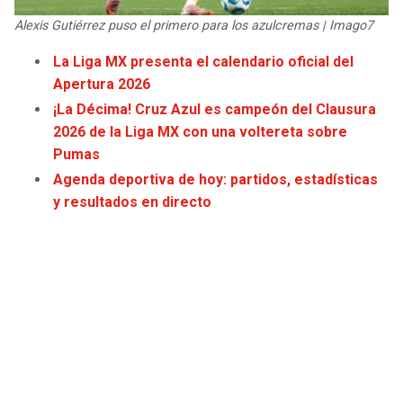
JAGUARS
WIZARDS
Alexis Gutiérrez puso el primero para los azulcremas | Imago7
La Liga MX presenta el calendario oficial del
TITANS
WARRIORS
Apertura 2026
¡La Décima! Cruz Azul es campeón del Clausura
COWBOYS
CLIPPERS
2026 de la Liga MX con una voltereta sobre
Pumas
GIANTS
LAKERS
Agenda deportiva de hoy: partidos, estadísticas
y resultados en directo
EAGLES
SUNS
COMMANDERS
KINGS
CARDINALS
MAVERICKS
RAMS
ROCKETS
49ERS
GRIZZLIES