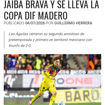
JAIBA BRAVA Y SE LLEVA LA
LIGA DE EXPANSIÓN MX
UEFA EUROPA LEAGUE
COPA DIF MADERO
RAIDERS
CAVALIERS
LEAGUES CUP
UEFA CONFERENCE LEAGUE
PUBLICADO
04/07/2026
POR
GUILLERMO HERRERA
MLS
CHARGERS
PISTONS
Las Águilas cerraron su segundo amistoso de
COPA LIBERTADORES
RAVENS
PACERS
pretemporada y primero en territorio mexicano con
COPA SUDAMERICANA
triunfo de 2-0
BENGALS
BUCKS
LIGA BETPLAY
BROWNS
HAWKS
OTRAS LIGAS
STEELERS
HORNETS
TEXANS
HEAT
COLTS
MAGIC