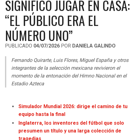
SIGNIFICÓ JUGAR EN CASA:
LIGA DE EXPANSIÓN MX
UEFA EUROPA LEAGUE
“EL PÚBLICO ERA EL
RAIDERS
CAVALIERS
LEAGUES CUP
UEFA CONFERENCE LEAGUE
NÚMERO UNO”
MLS
CHARGERS
PISTONS
PUBLICADO
04/07/2026
POR
DANIELA GALINDO
COPA LIBERTADORES
RAVENS
PACERS
Fernando Quirarte, Luis Flores, Miguel España y otros
COPA SUDAMERICANA
BENGALS
BUCKS
integrantes de la selección mexicana revivieron el
LIGA BETPLAY
momento de la entonación del Himno Nacional en el
BROWNS
HAWKS
Estadio Azteca
OTRAS LIGAS
STEELERS
HORNETS
Simulador Mundial 2026: dirige el camino de tu
TEXANS
HEAT
equipo hasta la final
Inglaterra, los inventores del fútbol que solo
COLTS
MAGIC
presumen un título y una larga colección de
tragedias