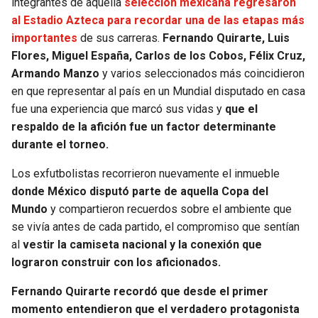
integrantes de aquella
selección mexicana regresaron
al Estadio Azteca para recordar una de las etapas más
SEAHAWKS
PELICANS
importantes
de sus carreras.
Fernando Quirarte, Luis
Flores, Miguel España, Carlos de los Cobos, Félix Cruz,
BEARS
SPURS
Armando Manzo
y varios seleccionados más coincidieron
en que representar al país en un Mundial disputado en casa
LIONS
NUGGETS
fue una experiencia que marcó sus vidas y
que el
respaldo de la afición fue un factor determinante
PACKERS
TIMBERWOLVES
durante el torneo.
Los exfutbolistas recorrieron nuevamente el inmueble
VIKINGS
THUNDER
donde México disputó parte de aquella Copa del
Mundo
y compartieron recuerdos sobre el ambiente que
FALCONS
TRAIL BLAZERS
se vivía antes de cada partido, el compromiso que sentían
al
vestir la camiseta nacional y la conexión que
PANTHERS
JAZZ
lograron construir con los aficionados.
SAINTS
Fernando Quirarte recordó que desde el primer
momento entendieron que el verdadero protagonista