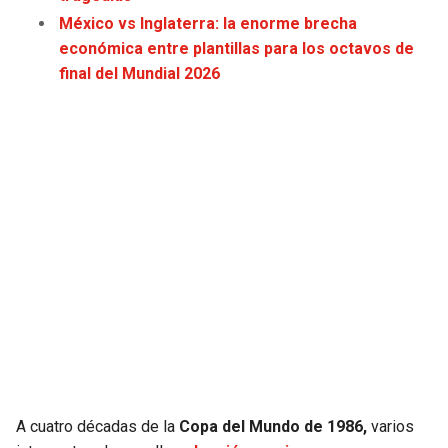
JAGUARS
WIZARDS
México vs Inglaterra: la enorme brecha
económica entre plantillas para los octavos de
TITANS
WARRIORS
final del Mundial 2026
COWBOYS
CLIPPERS
GIANTS
LAKERS
EAGLES
SUNS
COMMANDERS
KINGS
CARDINALS
MAVERICKS
RAMS
ROCKETS
A cuatro décadas de la
Copa del Mundo de 1986,
varios
49ERS
GRIZZLIES