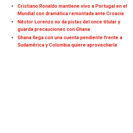
JAGUARS
WIZARDS
Cristiano Ronaldo mantiene vivo a Portugal en el
Mundial con dramática remontada ante Croacia
TITANS
WARRIORS
Néstor Lorenzo no da pistas del once titular y
guarda precauciones con Ghana
COWBOYS
CLIPPERS
Ghana llega con una cuenta pendiente frente a
Sudamérica y Colombia quiere aprovecharla
GIANTS
LAKERS
EAGLES
SUNS
COMMANDERS
KINGS
CARDINALS
MAVERICKS
RAMS
ROCKETS
49ERS
GRIZZLIES