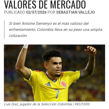
VALORES DE MERCADO
LIGA DE EXPANSIÓN MX
UEFA EUROPA LEAGUE
PUBLICADO
02/07/2026
POR
SEBASTIAN VALLEJO
RAIDERS
CAVALIERS
LEAGUES CUP
UEFA CONFERENCE LEAGUE
Si bien Antoine Semenyo es el más valioso del
MLS
CHARGERS
PISTONS
enfrentamiento, Colombia lleva en su peso una amplia
cotización.
COPA LIBERTADORES
RAVENS
PACERS
COPA SUDAMERICANA
BENGALS
BUCKS
LIGA BETPLAY
BROWNS
HAWKS
OTRAS LIGAS
STEELERS
HORNETS
TEXANS
HEAT
COLTS
MAGIC
Luis Díaz, jugador de la Selección Colombia | REUTERS