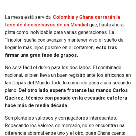
SEAHAWKS
PELICANS
La mesa está servida.
Colombia y Ghana cerrarán la
fase de dieciseisavos de un Mundial
que, hasta ahora,
BEARS
SPURS
pinta como inolvidable para varias generaciones. La
‘Tricolor’ sueña con avanzar y mantener vivo el sueño de
LIONS
NUGGETS
llegar lo más lejos posible en el certamen
, esto tras
firmar una gran fase de grupos.
PACKERS
TIMBERWOLVES
No será fácil el duelo para los dos lados. El combinado
VIKINGS
THUNDER
nacional, si bien lleva un buen registro ante los africanos en
las Copas del Mundo, todo lo numérico pasa a una segundo
plano.
Del otro lado espera frotarse las manos Carlos
FALCONS
TRAIL BLAZERS
Queiroz, técnico con pasado en la escuadra cafetera
hace más de media década.
PANTHERS
JAZZ
Son planteles valiosos y con jugadores interesantes.
SAINTS
Repasando los valores de mercado, no se encuentra una
diferencia abismal entre uno y el otro, pues Ghana cuenta