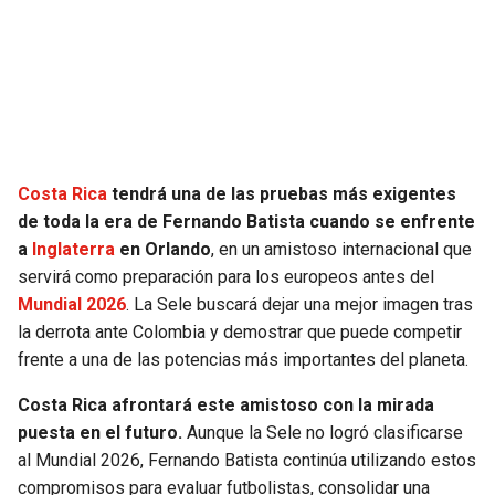
SEAHAWKS
PELICANS
BEARS
SPURS
LIONS
NUGGETS
Costa Rica
tendrá una de las pruebas más exigentes
PACKERS
TIMBERWOLVES
de toda la era de Fernando Batista cuando se enfrente
a
Inglaterra
en Orlando
, en un amistoso internacional que
VIKINGS
THUNDER
servirá como preparación para los europeos antes del
Mundial 2026
. La Sele buscará dejar una mejor imagen tras
FALCONS
TRAIL BLAZERS
la derrota ante Colombia y demostrar que puede competir
frente a una de las potencias más importantes del planeta.
PANTHERS
JAZZ
Costa Rica afrontará este amistoso con la mirada
puesta en el futuro.
Aunque la Sele no logró clasificarse
SAINTS
al Mundial 2026, Fernando Batista continúa utilizando estos
compromisos para evaluar futbolistas, consolidar una