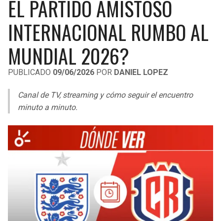
EL PARTIDO AMISTOSO
LIGA DE EXPANSIÓN MX
UEFA EUROPA LEAGUE
INTERNACIONAL RUMBO AL
RAIDERS
CAVALIERS
LEAGUES CUP
UEFA CONFERENCE LEAGUE
MUNDIAL 2026?
MLS
CHARGERS
PISTONS
PUBLICADO
09/06/2026
POR
DANIEL LOPEZ
COPA LIBERTADORES
RAVENS
PACERS
Canal de TV, streaming y cómo seguir el encuentro
COPA SUDAMERICANA
BENGALS
BUCKS
minuto a minuto.
LIGA BETPLAY
BROWNS
HAWKS
OTRAS LIGAS
STEELERS
HORNETS
TEXANS
HEAT
COLTS
MAGIC