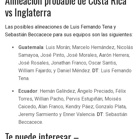
Alineación probable de Costa Rica
vs Inglaterra
Las posibles alineaciones de Luis Fernando Tena y
Sebastián Beccacece para sus equipos son las siguientes:
Guatemala
: Luis Morán; Marcelo Hernández, Nicolás
Samayoa, José Pinto, José Morales, Aarón Herrera;
José Rosales, Jonathan Franco, Oscar Santis,
William Fajardo; y Daniel Méndez.
DT
: Luis Fernando
Tena.
Ecuador
: Hernán Galíndez; Ángelo Preciado, Félix
Torres, Willian Pacho, Pervis Estupiñán; Moisés
Caicedo, Alan Franco, Kendry Páez; Gonzalo Plata,
Jeremy Sarmiento y Enner Valencia.
DT
: Sebastián
Beccacece.
Te puede interesar –