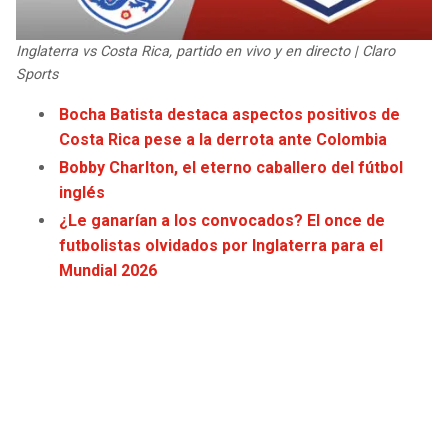
JAGUARS
WIZARDS
Inglaterra vs Costa Rica, partido en vivo y en directo | Claro
TITANS
WARRIORS
Sports
Bocha Batista destaca aspectos positivos de
COWBOYS
CLIPPERS
Costa Rica pese a la derrota ante Colombia
Bobby Charlton, el eterno caballero del fútbol
GIANTS
LAKERS
inglés
¿Le ganarían a los convocados? El once de
EAGLES
SUNS
futbolistas olvidados por Inglaterra para el
Mundial 2026
COMMANDERS
KINGS
CARDINALS
MAVERICKS
RAMS
ROCKETS
49ERS
GRIZZLIES