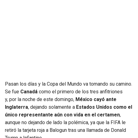
JAGUARS
WIZARDS
TITANS
WARRIORS
COWBOYS
CLIPPERS
GIANTS
LAKERS
EAGLES
SUNS
Pasan los días y la Copa del Mundo va tomando su camino.
COMMANDERS
KINGS
Se fue
Canadá
como el primero de los tres anfitriones
y, por la noche de este domingo,
México cayó ante
CARDINALS
MAVERICKS
Inglaterra
, dejando solamente a
Estados Unidos como el
único representante aún con vida en el certamen
,
RAMS
ROCKETS
aunque no dejando de lado la polémica, ya que la FIFA le
retiró la tarjeta roja a Balogun tras una llamada de Donald
49ERS
GRIZZLIES
Trump a Infantino.