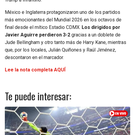
SEAHAWKS
PELICANS
México e Inglaterra protagonizaron uno de los partidos
más emocionantes del Mundial 2026 en los octavos de
final desde el mítico Estadio CDMX.
Los dirigidos por
BEARS
SPURS
Javier Aguirre perdieron 3-2
gracias a un doblete de
Jude Bellingham y otro tanto más de Harry Kane, mientras
LIONS
NUGGETS
que, por los locales, Julián Quiñones y Raúl Jiménez,
descontaron en el marcador.
PACKERS
TIMBERWOLVES
Lee la nota completa AQUÍ
VIKINGS
THUNDER
FALCONS
TRAIL BLAZERS
Te puede interesar:
PANTHERS
JAZZ
SAINTS