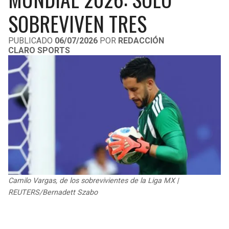
LIGA DE EXPANSIÓN MX
UEFA EUROPA LEAGUE
SOBREVIVEN TRES
RAIDERS
CAVALIERS
LEAGUES CUP
UEFA CONFERENCE LEAGUE
PUBLICADO
06/07/2026
POR
REDACCIÓN
CLARO SPORTS
MLS
CHARGERS
PISTONS
COPA LIBERTADORES
RAVENS
PACERS
COPA SUDAMERICANA
BENGALS
BUCKS
LIGA BETPLAY
BROWNS
HAWKS
OTRAS LIGAS
STEELERS
HORNETS
Camilo Vargas, de los sobrevivientes de la Liga MX |
TEXANS
HEAT
REUTERS/Bernadett Szabo
COLTS
MAGIC