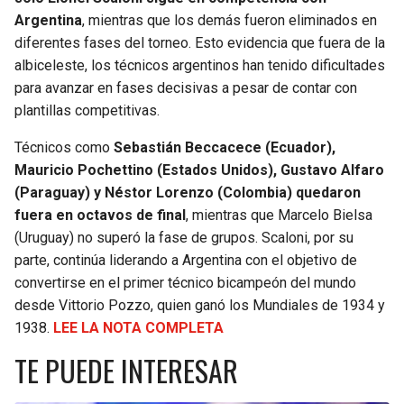
Argentina
, mientras que los demás fueron eliminados en
SEAHAWKS
PELICANS
diferentes fases del torneo. Esto evidencia que fuera de la
albiceleste, los técnicos argentinos han tenido dificultades
BEARS
SPURS
para avanzar en fases decisivas a pesar de contar con
plantillas competitivas.
LIONS
NUGGETS
Técnicos como
Sebastián Beccacece (Ecuador),
Mauricio Pochettino (Estados Unidos), Gustavo Alfaro
PACKERS
TIMBERWOLVES
(Paraguay) y Néstor Lorenzo (Colombia) quedaron
fuera en octavos de final
, mientras que Marcelo Bielsa
VIKINGS
THUNDER
(Uruguay) no superó la fase de grupos. Scaloni, por su
parte, continúa liderando a Argentina con el objetivo de
FALCONS
TRAIL BLAZERS
convertirse en el primer técnico bicampeón del mundo
desde Vittorio Pozzo, quien ganó los Mundiales de 1934 y
PANTHERS
JAZZ
1938.
LEE LA NOTA COMPLETA
TE PUEDE INTERESAR
SAINTS