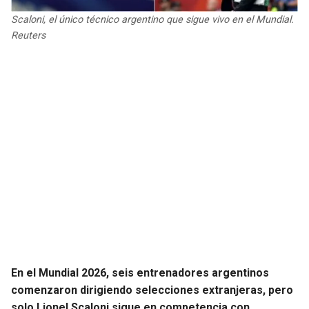
JAGUARS
WIZARDS
Scaloni, el único técnico argentino que sigue vivo en el Mundial.
Reuters
TITANS
WARRIORS
COWBOYS
CLIPPERS
GIANTS
LAKERS
EAGLES
SUNS
COMMANDERS
KINGS
CARDINALS
MAVERICKS
RAMS
ROCKETS
En el Mundial 2026, seis entrenadores argentinos
comenzaron dirigiendo selecciones extranjeras, pero
49ERS
GRIZZLIES
solo Lionel Scaloni sigue en competencia con