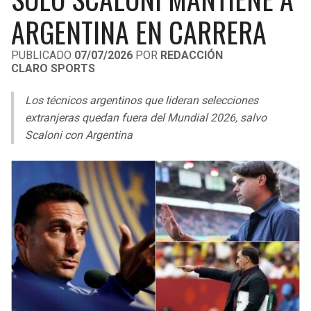
LIGA DE EXPANSIÓN MX
UEFA EUROPA LEAGUE
ARGENTINA EN CARRERA
RAIDERS
CAVALIERS
LEAGUES CUP
UEFA CONFERENCE LEAGUE
PUBLICADO
07/07/2026
POR
REDACCIÓN
CLARO SPORTS
MLS
CHARGERS
PISTONS
Los técnicos argentinos que lideran selecciones
COPA LIBERTADORES
RAVENS
PACERS
extranjeras quedan fuera del Mundial 2026, salvo
COPA SUDAMERICANA
Scaloni con Argentina
BENGALS
BUCKS
LIGA BETPLAY
BROWNS
HAWKS
OTRAS LIGAS
STEELERS
HORNETS
TEXANS
HEAT
COLTS
MAGIC