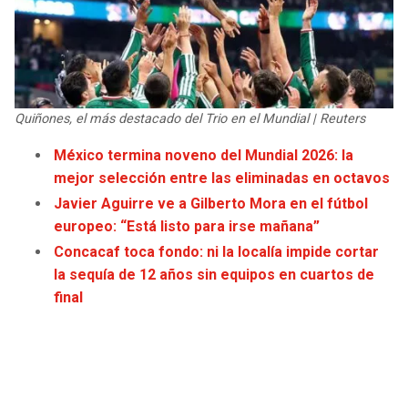
JAGUARS
WIZARDS
TITANS
WARRIORS
COWBOYS
CLIPPERS
Quiñones, el más destacado del Trio en el Mundial | Reuters
México termina noveno del Mundial 2026: la
GIANTS
LAKERS
mejor selección entre las eliminadas en octavos
Javier Aguirre ve a Gilberto Mora en el fútbol
EAGLES
SUNS
europeo: “Está listo para irse mañana”
Concacaf toca fondo: ni la localía impide cortar
COMMANDERS
KINGS
la sequía de 12 años sin equipos en cuartos de
final
CARDINALS
MAVERICKS
RAMS
ROCKETS
49ERS
GRIZZLIES