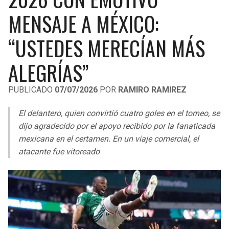
LIGA DE EXPANSIÓN MX
UEFA EUROPA LEAGUE
MENSAJE A MÉXICO:
RAIDERS
CAVALIERS
LEAGUES CUP
UEFA CONFERENCE LEAGUE
“USTEDES MERECÍAN MÁS
MLS
CHARGERS
PISTONS
ALEGRÍAS”
COPA LIBERTADORES
RAVENS
PACERS
PUBLICADO
07/07/2026
POR
RAMIRO RAMIREZ
COPA SUDAMERICANA
BENGALS
BUCKS
El delantero, quien convirtió cuatro goles en el torneo, se
LIGA BETPLAY
dijo agradecido por el apoyo recibido por la fanaticada
BROWNS
HAWKS
mexicana en el certamen. En un viaje comercial, el
OTRAS LIGAS
atacante fue vitoreado
STEELERS
HORNETS
TEXANS
HEAT
COLTS
MAGIC