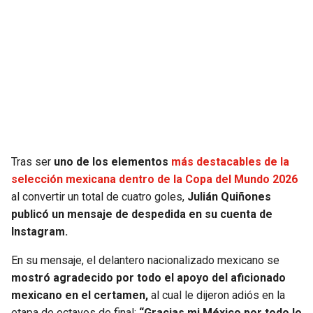
SEAHAWKS
PELICANS
BEARS
SPURS
LIONS
NUGGETS
PACKERS
TIMBERWOLVES
Tras ser
uno de los elementos
más destacables de la
VIKINGS
THUNDER
selección mexicana dentro de la Copa del Mundo 2026
al convertir un total de cuatro goles,
Julián Quiñones
FALCONS
TRAIL BLAZERS
publicó un mensaje de despedida en su cuenta de
Instagram.
PANTHERS
JAZZ
En su mensaje, el delantero nacionalizado mexicano se
mostró agradecido por todo el apoyo del aficionado
SAINTS
mexicano en el certamen,
al cual le dijeron adiós en la
etapa de octavos de final:
“Gracias mi México por todo lo